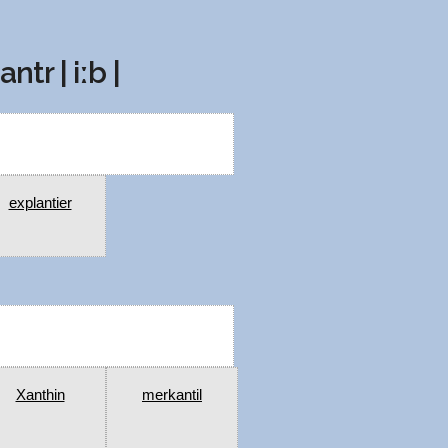
antr | iːb |
explantier
Xanthin
merkantil