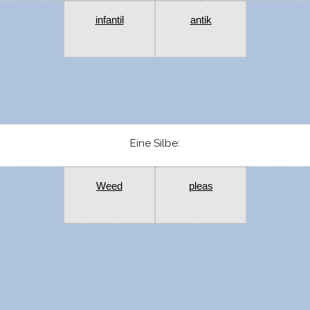
infantil
antik
Eine Silbe:
Weed
pleas