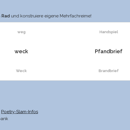
säck
Tanzspiel
m Rad
und konstruiere eigene Mehrfachreime!
weg
Handspiel
weck
Pfandbrief
Weck
Brandbrief
check
Landkrieg
Check
Xanthin
Poetry-Slam-Infos
bank
zweck
merkantil