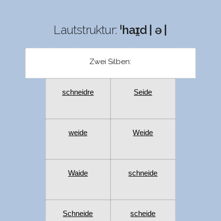
Lautstruktur:
ˈhaɪ̯d | ə |
Zwei Silben:
schneidre
Seide
weide
Weide
Waide
schneide
Schneide
scheide