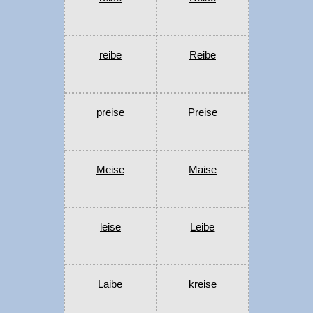
reibe
Reibe
preise
Preise
Meise
Maise
leise
Leibe
Laibe
kreise