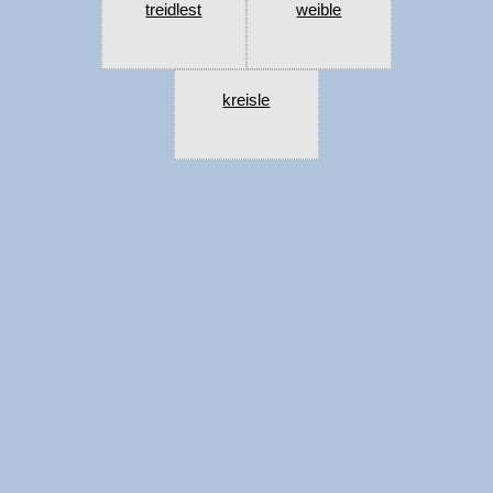
treidlest
weible
kreisle