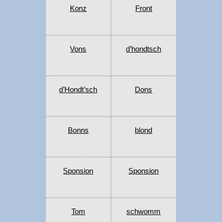
Konz
Front
Vons
d’hondtsch
d’Hondt’sch
Dons
Bonns
blond
Sponsion
Sponsion
Tom
schwomm