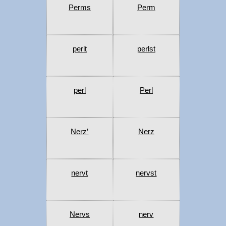
Perms
Perm
perlt
perlst
perl
Perl
Nerz’
Nerz
nervt
nervst
Nervs
nerv