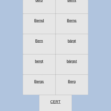
derb
Bernt
Bernd
Berns
Bern
bärgt
bergt
bärgst
Bergs
Berg
CERT