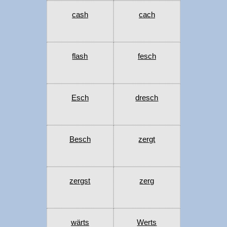
cash
cach
flash
fesch
Esch
dresch
Besch
zergt
zergst
zerg
wärts
Werts