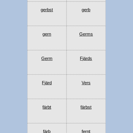
gerbst
gerb
gern
Germs
Germ
Fjärds
Fjärd
Vers
färbt
färbst
färb
fernt