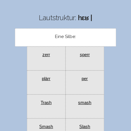
Lautstruktur:
hɛʁ |
Eine Silbe:
zerr
sperr
plärr
per
Trash
smash
Smash
Slash