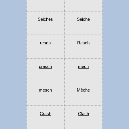
Seiches
Seiche
resch
Resch
presch
mèch
mesch
Mèche
Crash
Clash