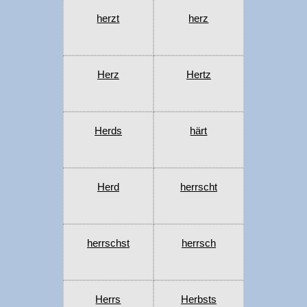
herzt
herz
Herz
Hertz
Herds
härt
Herd
herrscht
herrschst
herrsch
Herrs
Herbsts