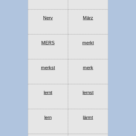
Nerv
März
MERS
merkt
merkst
merk
lernt
lernst
lern
lärmt