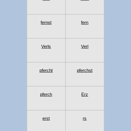
fernst
fern
Verls
Verl
pfercht
pferchst
pferch
Erz
erst
rs