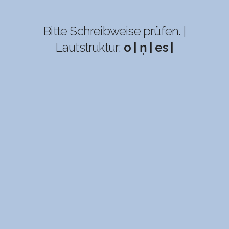
Bitte Schreibweise prüfen. |
Lautstruktur:
o | n̩ | es |