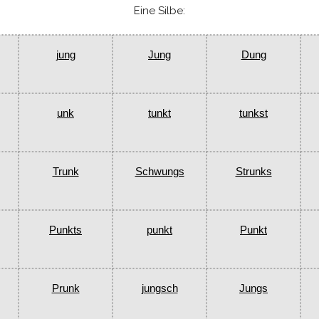
Eine Silbe:
jung
Jung
Dung
unk
tunkt
tunkst
Trunk
Schwungs
Strunks
Punkts
punkt
Punkt
Prunk
jungsch
Jungs