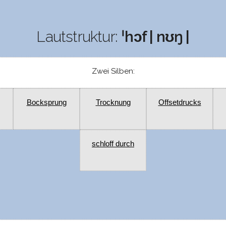
Lautstruktur:
ˈhɔf | nʊŋ |
Zwei Silben:
Bocksprung
Trocknung
Offsetdrucks
schloff durch