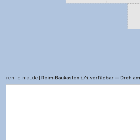
reim-o-mat.de |
Reim-Baukasten 1/1 verfügbar — Dreh a