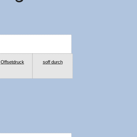
Offsetdruck
soff durch