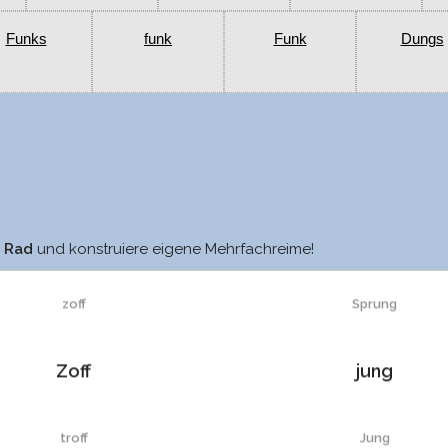
Funks
funk
Funk
Dungs
soff
Schwung
m Rad
und konstruiere eigene Mehrfachreime!
zoff
Sprung
Zoff
jung
troff
Jung