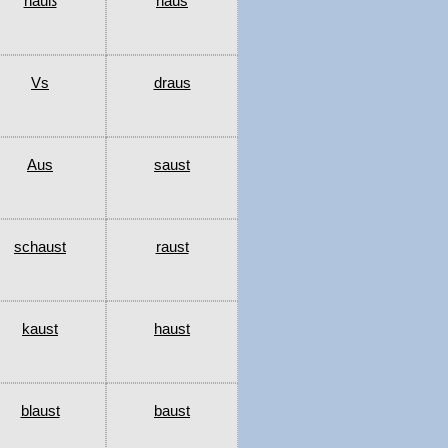
hauß
haus
Vs
draus
Aus
saust
schaust
raust
kaust
haust
blaust
baust