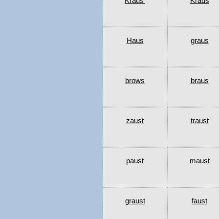
Kraus’
Kraus
Haus
graus
brows
braus
zaust
traust
paust
maust
graust
faust