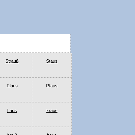
Strauß
Staus
Plaus
Pfaus
Laus
kraus