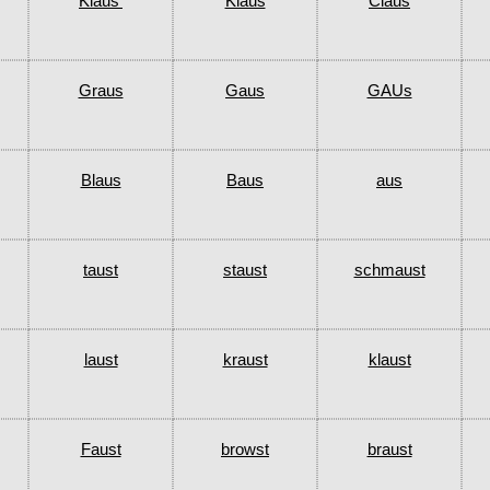
Klaus’
Klaus
Claus
Graus
Gaus
GAUs
Blaus
Baus
aus
taust
staust
schmaust
laust
kraust
klaust
Faust
browst
braust