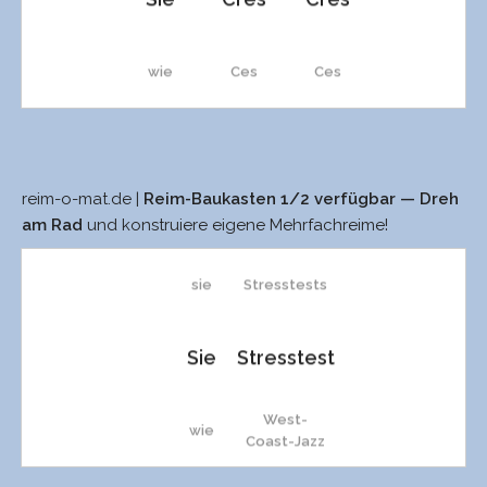
wie
Ces
Ces
Wie
stress
stress
reim-o-mat.de |
Reim-Baukasten 1/2 verfügbar — Dreh
sieh
SS
Qi
Stress
Stress
am Rad
und konstruiere eigene Mehrfachreime!
sie
Stresstests
zieh
Stress
Stress
Sie
Stresstest
Tee
räß
räß
West-
wie
Schtschi
press
press
Coast-Jazz