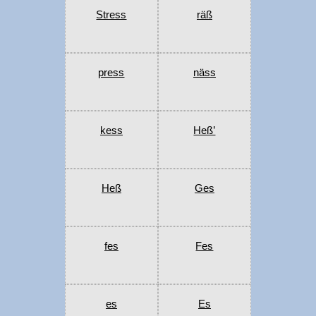
Stress
räß
press
näss
kess
Heß’
Heß
Ges
fes
Fes
es
Es