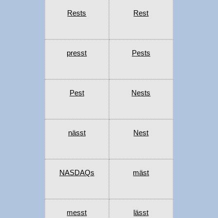
Rests
Rest
presst
Pests
Pest
Nests
nässt
Nest
NASDAQs
mäst
messt
lässt