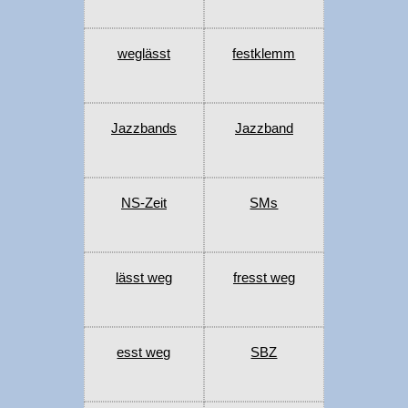
weglässt
festklemm
Jazzbands
Jazzband
NS-Zeit
SMs
lässt weg
fresst weg
esst weg
SBZ