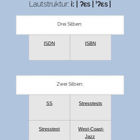
Lautstruktur:
iː | ʔɛs | ˈʔɛs |
Drei Silben:
ISDN
ISBN
Zwei Silben:
SS
Stresstests
Stresstest
West-Coast-
Jazz