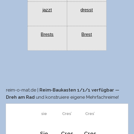
jazzt
dresst
Brests
Brest
reim-o-mat.de |
Reim-Baukasten 1/1/1 verfügbar —
sieh
wes
wes
Dreh am Rad
und konstruiere eigene Mehrfachreime!
sie
Cres’
Cres’
Sie
Cres
Cres