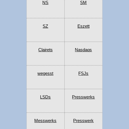
NS
SM
SZ
Eszett
Clairets
Nasdaqs
wegesst
FSJs
LSDs
Presswerks
Messwerks
Presswerk