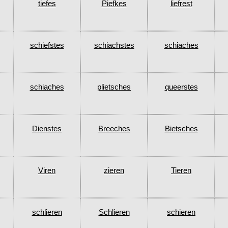
tiefes
Piefkes
liefrest
schiefstes
schiachstes
schiaches
schiaches
plietsches
queerstes
Dienstes
Breeches
Bietsches
Viren
zieren
Tieren
schlieren
Schlieren
schieren