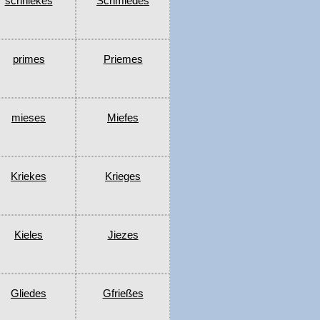
schniekes
Schmiedes
primes
Priemes
mieses
Miefes
Kriekes
Krieges
Kieles
Jiezes
Gliedes
Gfrießes