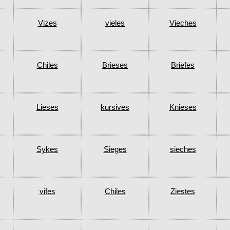
Vizes
vieles
Vieches
Chiles
Brieses
Briefes
Lieses
kursives
Knieses
Sykes
Sieges
sieches
vifes
Chiles
Ziestes