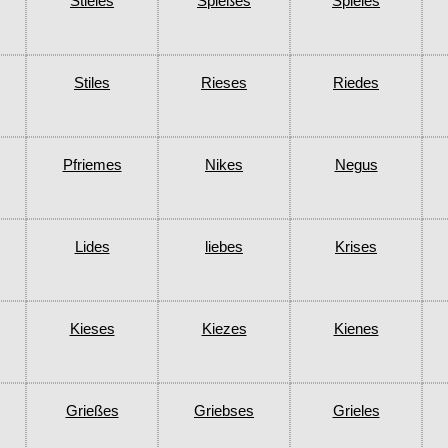
Stieles
Spießes
Spieles
Stiles
Rieses
Riedes
Pfriemes
Nikes
Negus
Lides
liebes
Krises
Kieses
Kiezes
Kienes
Grießes
Griebses
Grieles