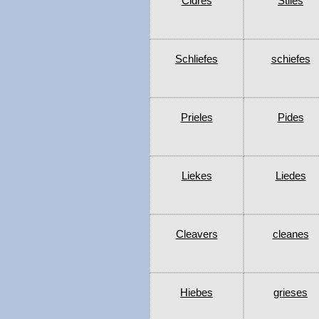
Cidres
Stiles
Schliefes
schiefes
Prieles
Pides
Liekes
Liedes
Cleavers
cleanes
Hiebes
grieses