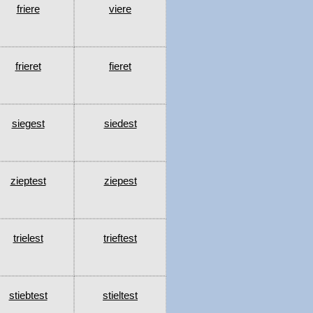
friere
viere
frieret
fieret
siegest
siedest
zieptest
ziepest
trielest
trieftest
stiebtest
stieltest