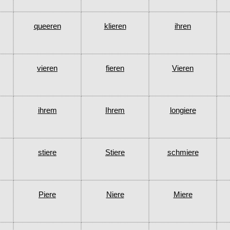
queeren
klieren
ihren
vieren
fieren
Vieren
ihrem
Ihrem
longiere
stiere
Stiere
schmiere
Piere
Niere
Miere