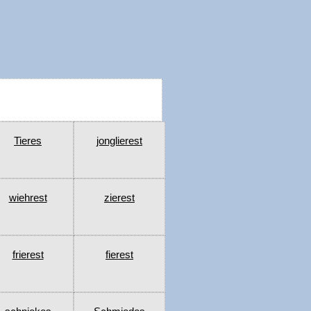
Tieres
jonglierest
wiehrest
zierest
frierest
fierest