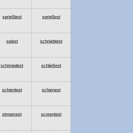
sprießtest
sprießest
spiest
schniebtest
schmiedest
schließest
schientest
schienest
streamest
screentest