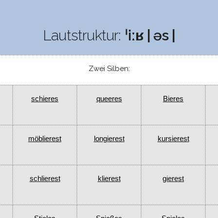
Lautstruktur:
ˈiːʁ | əs |
Zwei Silben:
schieres
queeres
Bieres
möblierest
longierest
kursierest
schlierest
klierest
gierest