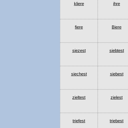
kliere
ihre
fiere
Biere
siezest
siebtest
siechest
siebest
zieltest
zielest
triefest
triebest