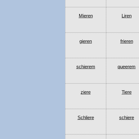
Mieren
Liren
gieren
frieren
schierem
queerem
ziere
Tiere
Schliere
schiere