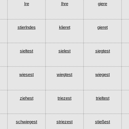
Ire
Ihre
giere
stierlndes
klieret
gieret
sieltest
sielest
siegtest
wiesest
wiegtest
wiegest
ziehest
triezest
trieltest
schwiegest
striezest
stießest