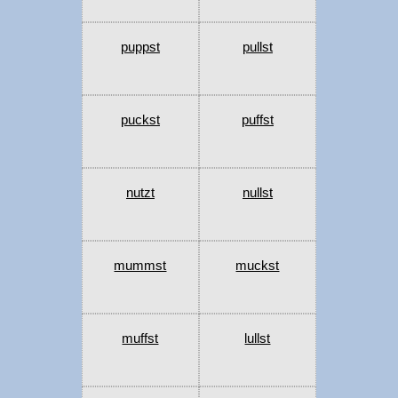
puppst
pullst
puckst
puffst
nutzt
nullst
mummst
muckst
muffst
lullst