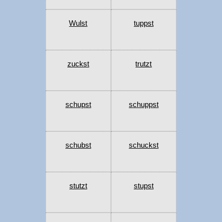
Wulst
tuppst
zuckst
trutzt
schupst
schuppst
schubst
schuckst
stutzt
stupst