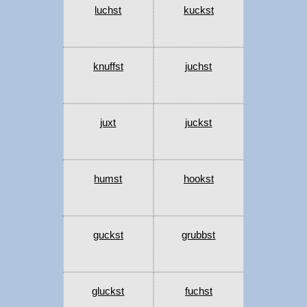
luchst
kuckst
knuffst
juchst
juxt
juckst
humst
hookst
guckst
grubbst
gluckst
fuchst