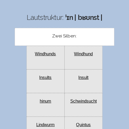
Lautstruktur:
ˈɪn | bʁʊnst |
Zwei Silben:
Windhunds
Windhund
Insults
Insult
hinum
Schwindsucht
Lindwurm
Quintus