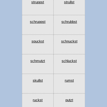
struppst
strullst
schruppst
schrubbst
spuckst
schnuckst
schmutzt
schluckst
skullst
rumst
ruckst
putzt