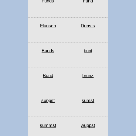
Funds
Fund
Flunsch
Dunsts
Bunds
bunt
Bund
brunz
suppst
sumst
summst
wuppst