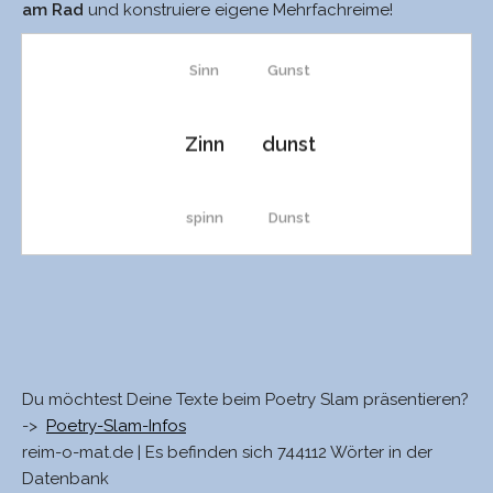
am Rad
und konstruiere eigene Mehrfachreime!
Sinn
Gunst
Zinn
dunst
spinn
Dunst
Schinn
Brunst
Spin
uns
Du möchtest Deine Texte beim Poetry Slam präsentieren?
->
Poetry-Slam-Infos
Skin
Kunft
reim-o-mat.de | Es befinden sich 744112 Wörter in der
Datenbank