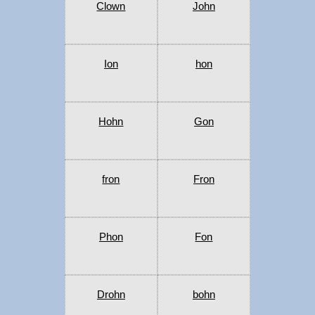
Clown
John
Ion
hon
Hohn
Gon
fron
Fron
Phon
Fon
Drohn
bohn