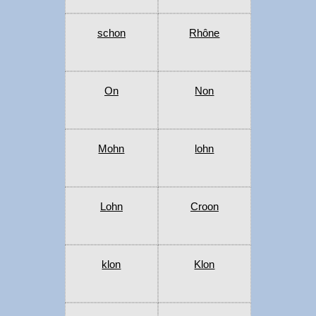
schon
Rhône
On
Non
Mohn
lohn
Lohn
Croon
klon
Klon