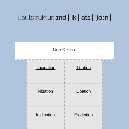
Lautstruktur:
ɪnd | ik | ats | ˈi̯oːn |
Drei Silben:
Liquidation
Titration
Nidation
Libation
Inklination
Exzitation