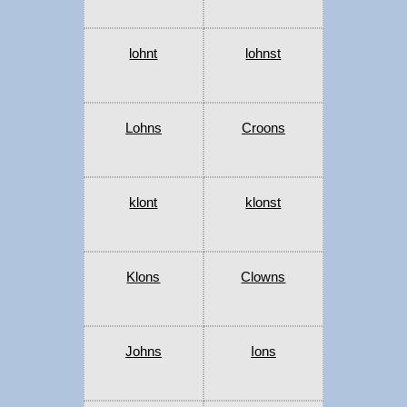
lohnt
lohnst
Lohns
Croons
klont
klonst
Klons
Clowns
Johns
Ions