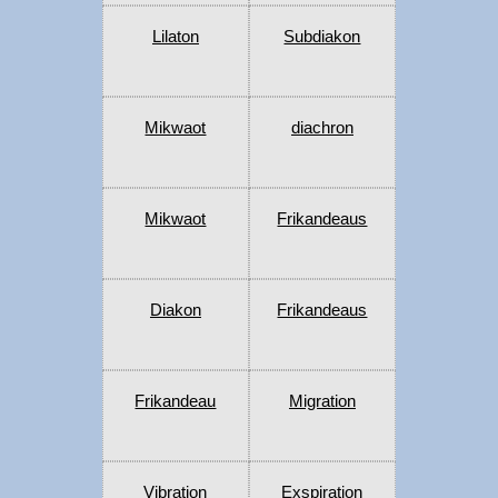
Lilaton
Subdiakon
Mikwaot
diachron
Mikwaot
Frikandeaus
Diakon
Frikandeaus
Frikandeau
Migration
Vibration
Exspiration