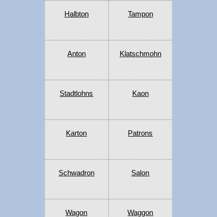
Halbton
Tampon
Anton
Klatschmohn
Stadtlohns
Kaon
Karton
Patrons
Schwadron
Salon
Wagon
Waggon