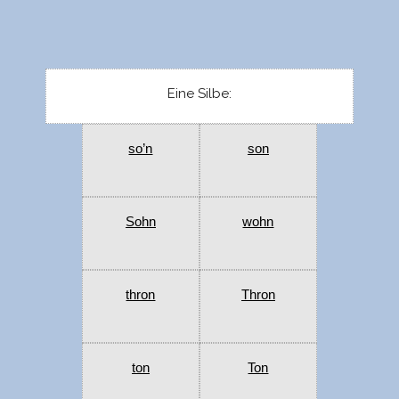
Eine Silbe:
so’n
son
Sohn
wohn
thron
Thron
ton
Ton