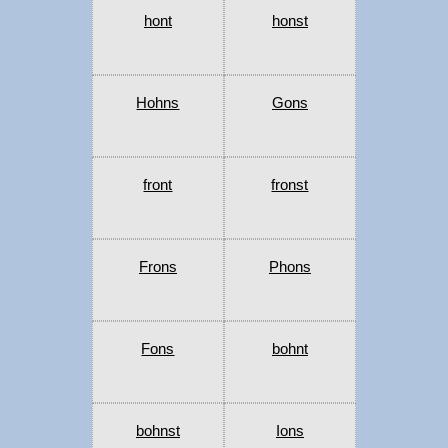
hont
honst
Hohns
Gons
front
fronst
Frons
Phons
Fons
bohnt
bohnst
Ions