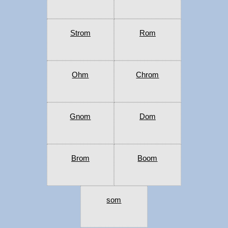
Strom
Rom
Ohm
Chrom
Gnom
Dom
Brom
Boom
som