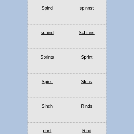
Spind
spinnst
schind
Schinns
Sprints
Sprint
Spins
Skins
Sindh
Rinds
rinnt
Rind