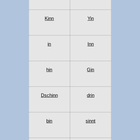
Kinn
Yin
in
Inn
hin
Gin
Dschinn
drin
bin
sinnt