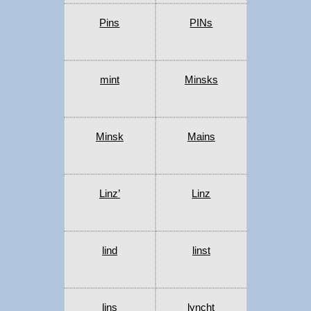
Pins
PINs
mint
Minsks
Minsk
Mains
Linz’
Linz
lind
linst
lins
lyncht