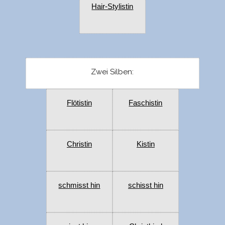
Hair-Stylistin
Zwei Silben:
Flötistin
Faschistin
Christin
Kistin
schmisst hin
schisst hin