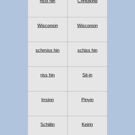
risst hin
Christkind
Wisconsin
Wisconsin
schmiss hin
schiss hin
riss hin
Sit-in
Irrsinn
Pinyin
Schiitin
Keirin