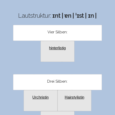
Lautstruktur:
ɪnt | ɐn | ˈɪst | ɪn |
Vier Silben:
hinterlistig
Drei Silben:
Urchristin
Hairstylistin