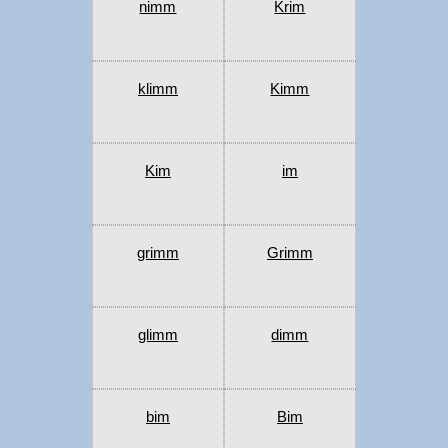
nimm
Krim
klimm
Kimm
Kim
im
grimm
Grimm
glimm
dimm
bim
Bim