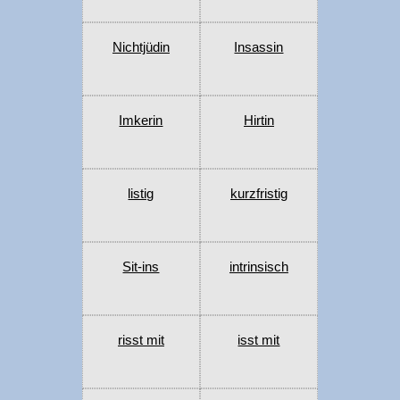
Nichtjüdin
Insassin
Imkerin
Hirtin
listig
kurzfristig
Sit-ins
intrinsisch
risst mit
isst mit