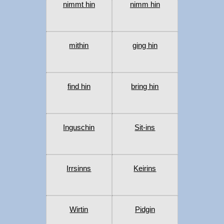
nimmt hin
nimm hin
mithin
ging hin
find hin
bring hin
Inguschin
Sit-ins
Irrsinns
Keirins
Wirtin
Pidgin