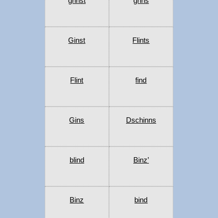
grinst
grins
Ginst
Flints
Flint
find
Gins
Dschinns
blind
Binz’
Binz
bind