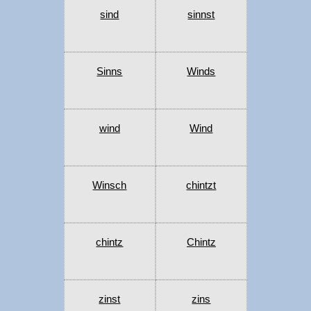
sind
sinnst
Sinns
Winds
wind
Wind
Winsch
chintzt
chintz
Chintz
zinst
zins