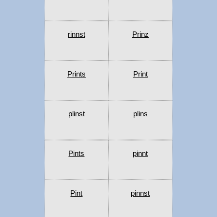
rinnst
Prinz
Prints
Print
plinst
plins
Pints
pinnt
Pint
pinnst