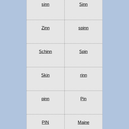
sinn
Sinn
Zinn
spinn
Schinn
Spin
Skin
rinn
pinn
Pin
PIN
Maine