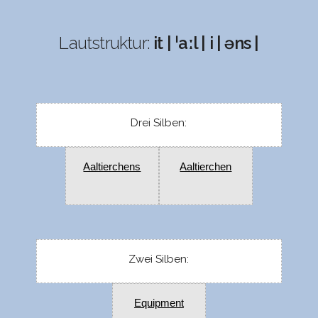
Lautstruktur:
it | ˈaːl | i | əns |
Drei Silben:
Aaltierchens
Aaltierchen
Zwei Silben:
Equipment