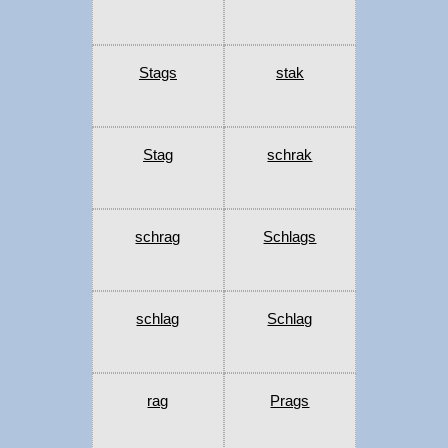
Stags
stak
Stag
schrak
schrag
Schlags
schlag
Schlag
rag
Prags