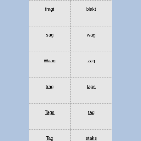
fragt
blakt
sag
wag
Waag
zag
trag
tags
Tags
tag
Tag
staks