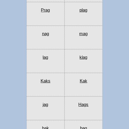
Prag
plag
nag
mag
lag
klag
Kaks
Kak
jag
Hags
hak
hag