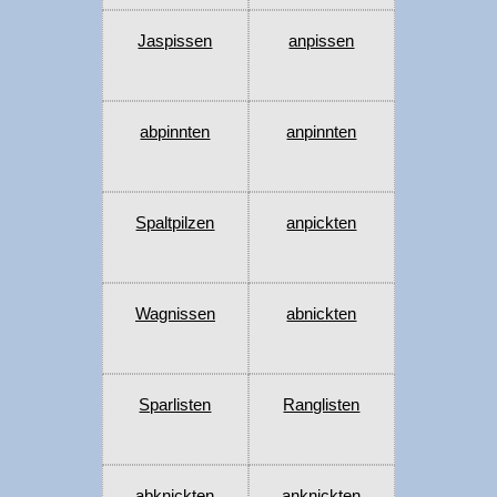
Jaspissen
anpissen
abpinnten
anpinnten
Spaltpilzen
anpickten
Wagnissen
abnickten
Sparlisten
Ranglisten
abknickten
anknickten