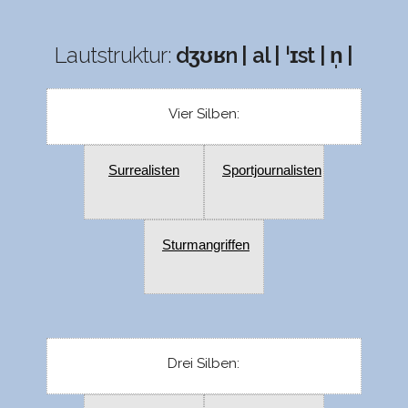
Lautstruktur:
dʒʊʁn | al | ˈɪst | n̩ |
Vier Silben:
Surrealisten
Sportjournalisten
Sturmangriffen
Drei Silben: