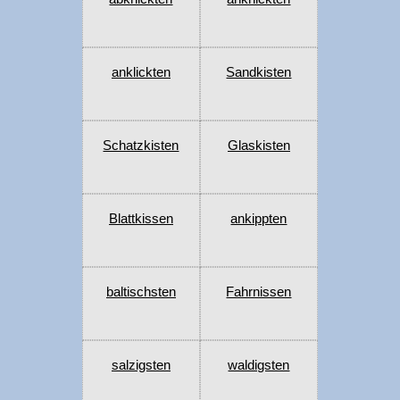
anklickten
Sandkisten
Schatzkisten
Glaskisten
Blattkissen
ankippten
baltischsten
Fahrnissen
salzigsten
waldigsten