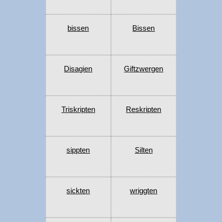
bissen
Bissen
Disagien
Giftzwergen
Triskripten
Reskripten
sippten
Silten
sickten
wriggten