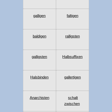
galligen
faltigen
baldigen
ralligsten
galligsten
Halbsuffixen
Halsbinden
gallertigen
Anarchisten
schalt
zwischen