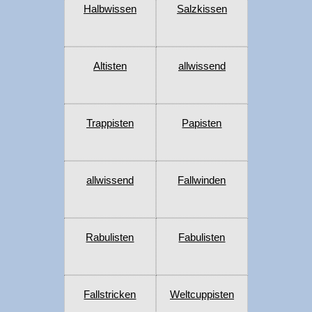
Halbwissen
Salzkissen
Altisten
allwissend
Trappisten
Papisten
allwissend
Fallwinden
Rabulisten
Fabulisten
Fallstricken
Weltcuppisten