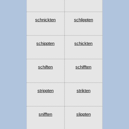
schnickten
schlippten
schippten
schickten
schiften
schifften
strippten
strikten
snifften
slippten