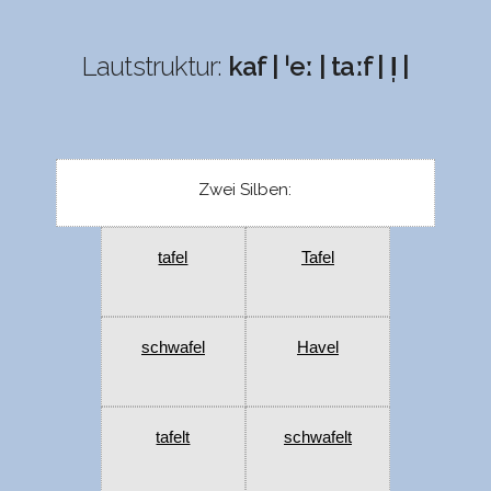
Lautstruktur:
kaf | ˈeː | taːf | l̩ |
Zwei Silben:
tafel
Tafel
schwafel
Havel
tafelt
schwafelt