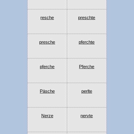
resche
preschte
presche
pferchte
pferche
Pferche
Päsche
perlte
Nerze
nervte