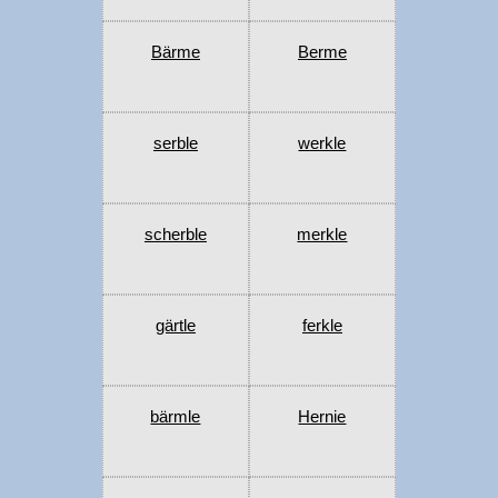
Bärme
Berme
serble
werkle
scherble
merkle
gärtle
ferkle
bärmle
Hernie