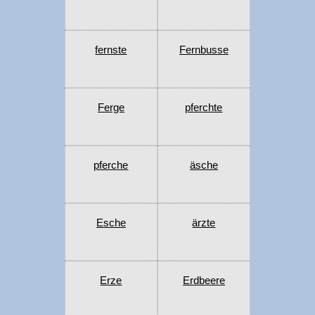
fernste
Fernbusse
Ferge
pferchte
pferche
äsche
Esche
ärzte
Erze
Erdbeere