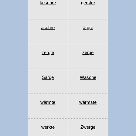
keschre
gerstre
äschre
ärgre
zergte
zerge
Särge
Wäsche
wärmte
wärmste
werkte
Zwerge