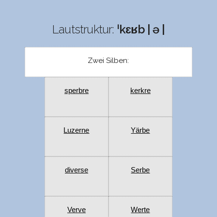
Lautstruktur:
ˈkɛʁb | ə |
Zwei Silben:
sperbre
kerkre
Luzerne
Yärbe
diverse
Serbe
Verve
Werte