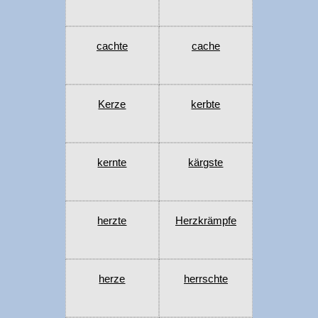
cachte
cache
Kerze
kerbte
kernte
kärgste
herzte
Herzkrämpfe
herze
herrschte