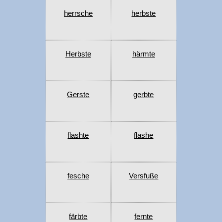
herrsche
herbste
Herbste
härmte
Gerste
gerbte
flashte
flashe
fesche
Versfuße
färbte
fernte