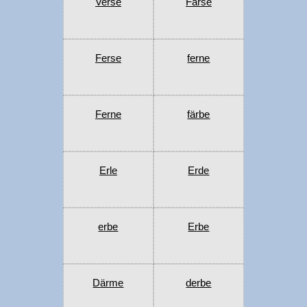
Verse
Färse
Ferse
ferne
Ferne
färbe
Erle
Erde
erbe
Erbe
Därme
derbe