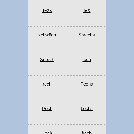
TeXs
TeX
schwäch
Sprechs
Sprech
räch
rech
Pechs
Pech
Lechs
Lech
frech