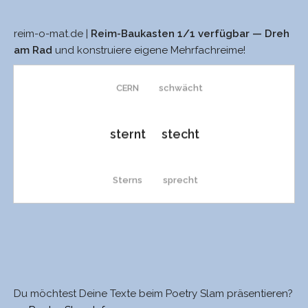
reim-o-mat.de |
Reim-Baukasten 1/1 verfügbar — Dreh
Cern
zecht
am Rad
und konstruiere eigene Mehrfachreime!
CERN
schwächt
sternt
stecht
Sterns
sprecht
Stern
Specht
Schlerns
schlecht
Du möchtest Deine Texte beim Poetry Slam präsentieren?