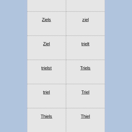
Ziels
ziel
Ziel
trielt
trielst
Triels
triel
Triel
Thiels
Thiel