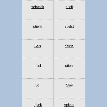
schwielt
stielt
stiehlt
stielst
Stils
Stiels
stiel
stiehl
Stil
Stiel
spielt
spielst