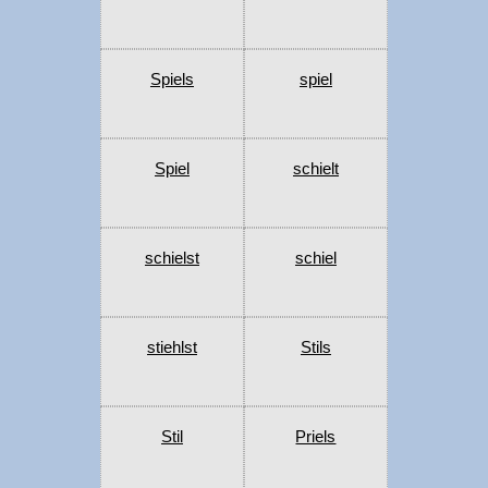
Spiels
spiel
Spiel
schielt
schielst
schiel
stiehlst
Stils
Stil
Priels