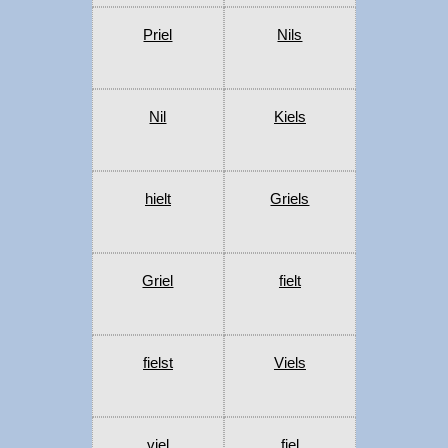
Priel
Nils
Nil
Kiels
hielt
Griels
Griel
fielt
fielst
Viels
viel
fiel