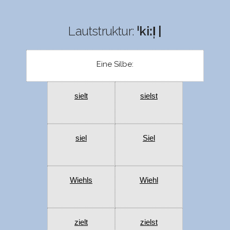
Lautstruktur:
ˈkiːl̩ |
Eine Silbe:
sielt
sielst
siel
Siel
Wiehls
Wiehl
zielt
zielst