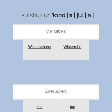
Lautstruktur:
ˈkɪnd | ɐ | ʃuː | ə |
Vier Silben:
Winterschuhe
Winterruhe
Zwei Silben:
zue
tue