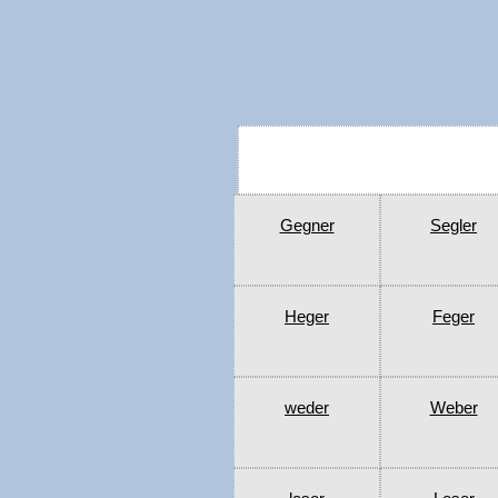
Gegner
Segler
Heger
Feger
weder
Weber