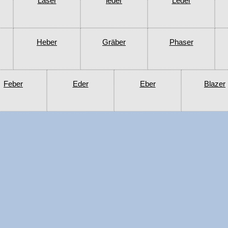
Laser
leder
Leder
Heber
Gräber
Phaser
Feber
Eder
Eber
Blazer