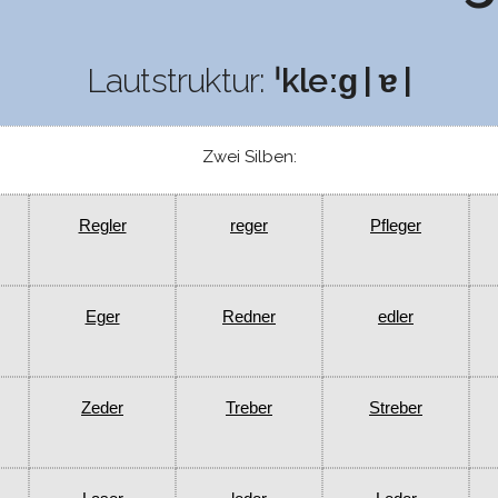
Lautstruktur:
ˈkleːɡ | ɐ |
Zwei Silben:
Regler
reger
Pfleger
Eger
Redner
edler
Zeder
Treber
Streber