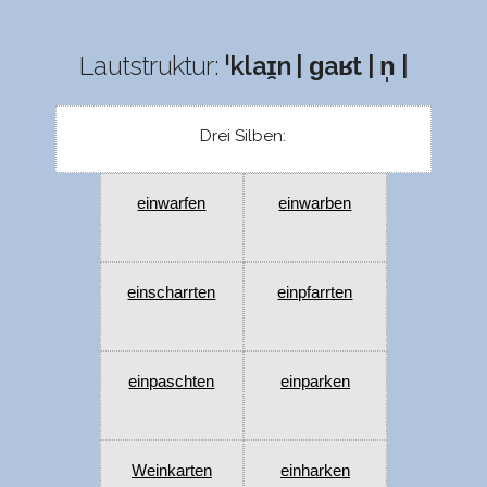
Lautstruktur:
ˈklaɪ̯n | ɡaʁt | n̩ |
Drei Silben:
einwarfen
einwarben
einscharrten
einpfarrten
einpaschten
einparken
Weinkarten
einharken