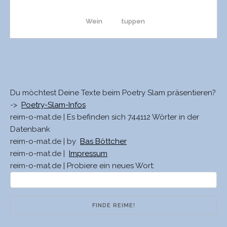
Wein
tuppen
Zain
Truppen
Schwein
schuppen
Du möchtest Deine Texte beim Poetry Slam präsentieren?
->
Poetry-Slam-Infos
reim-o-mat.de | Es befinden sich 744112 Wörter in der
stein
Schuppen
Datenbank
reim-o-mat.de | by
Bas Böttcher
reim-o-mat.de |
Impressum
Stein
struppen
reim-o-mat.de | Probiere ein neues Wort:
Schrein
schruppen
schein
Schnuppen