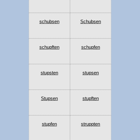
schubsen
Schubsen
schupften
schupfen
stupsten
stupsen
Stupsen
stupften
stupfen
struppten