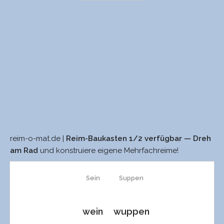
reim-o-mat.de |
Reim-Baukasten 1/2 verfügbar — Dreh
sein
suppen
am Rad
und konstruiere eigene Mehrfachreime!
Sein
Suppen
wein
wuppen