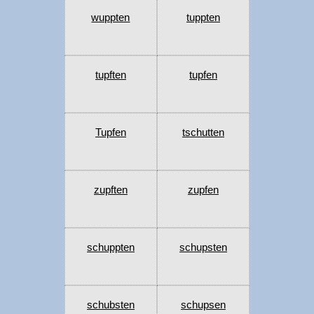
wuppten
tuppten
tupften
tupfen
Tupfen
tschutten
zupften
zupfen
schuppten
schupsten
schubsten
schupsen