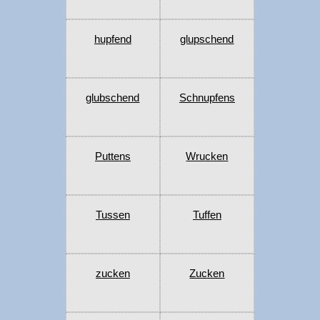
hupfend
glupschend
glubschend
Schnupfens
Puttens
Wrucken
Tussen
Tuffen
zucken
Zucken