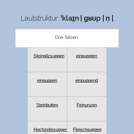
Lautstruktur:
ˈklaɪ̯n | ɡʁʊp | n̩ |
Drei Silben:
Steinpilzsuppen
einpuppten
einpuppen
einpuppend
Steinbutten
Feinunzen
Hochzeitssuppen
Fleischsuppen