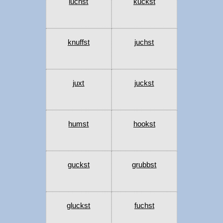
luchst
kuckst
knuffst
juchst
juxt
juckst
humst
hookst
guckst
grubbst
gluckst
fuchst