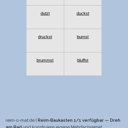
dutzt
duckst
druckst
bumst
brummst
bluffst
reim-o-mat.de |
Reim-Baukasten 1/1 verfügbar — Dreh
seins
Kunst
am Rad
und konstruiere eigene Mehrfachreime!