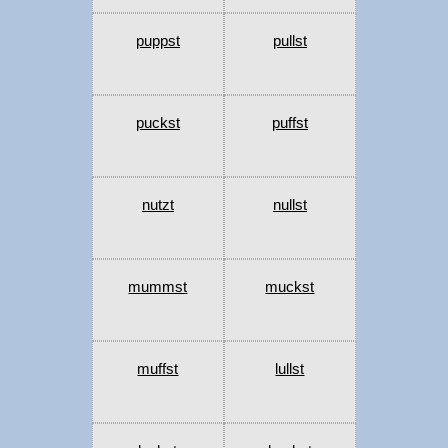
puppst
pullst
puckst
puffst
nutzt
nullst
mummst
muckst
muffst
lullst