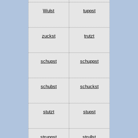
Wulst
tuppst
zuckst
trutzt
schupst
schuppst
schubst
schuckst
stutzt
stupst
struppst
strullst