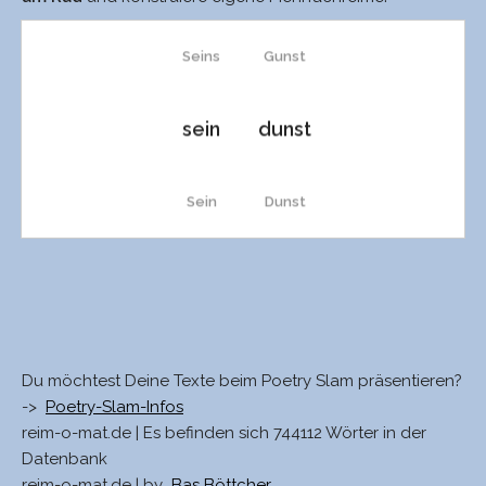
Seins
Gunst
sein
dunst
Sein
Dunst
weint
Brunst
Weins
uns
Du möchtest Deine Texte beim Poetry Slam präsentieren?
->
Poetry-Slam-Infos
wein
Kunft
reim-o-mat.de | Es befinden sich 744112 Wörter in der
Datenbank
reim-o-mat.de | by
Bas Böttcher