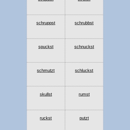
schruppst
schrubbst
spuckst
schnuckst
schmutzt
schluckst
skullst
rumst
ruckst
putzt