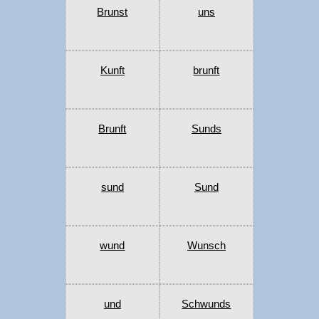
Brunst
uns
Kunft
brunft
Brunft
Sunds
sund
Sund
wund
Wunsch
und
Schwunds