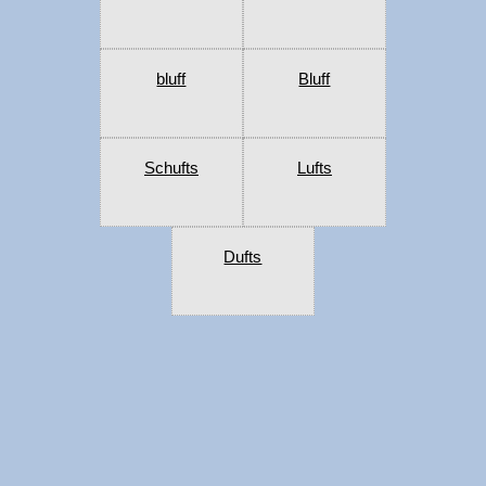
bluff
Bluff
Schufts
Lufts
Dufts