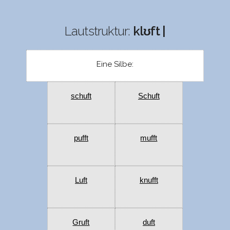
Lautstruktur:
klʊft |
Eine Silbe:
schuft
Schuft
pufft
mufft
Luft
knufft
Gruft
duft