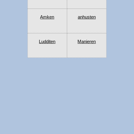
Amken
anhusten
Ludditen
Manieren