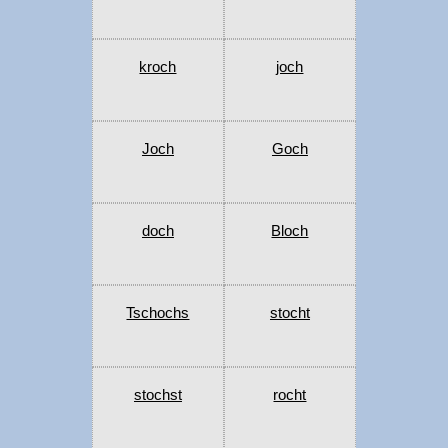
kroch
joch
Joch
Goch
doch
Bloch
Tschochs
stocht
stochst
rocht