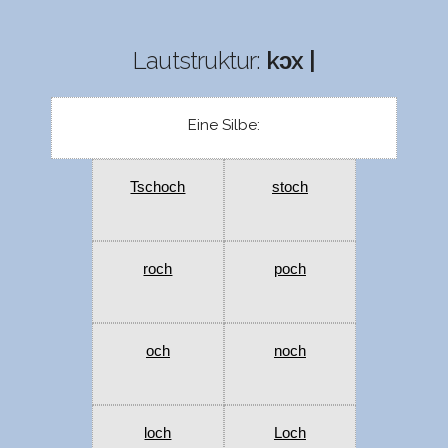
Lautstruktur:
kɔx |
Eine Silbe:
Tschoch
stoch
roch
poch
och
noch
loch
Loch