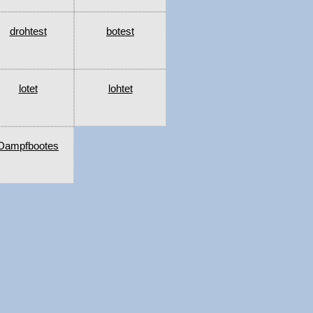
drohtest
botest
lotet
lohtet
Dampfbootes