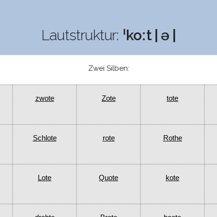
Lautstruktur:
ˈkoːt | ə |
Zwei Silben:
zwote
Zote
tote
Schlote
rote
Rothe
Lote
Quote
kote