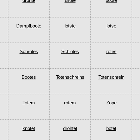
drohte
Brote
boote
Dampfboote
lotste
lotse
Schrotes
Schlotes
rotes
Bootes
Totenschreins
Totenschrein
Totem
rotem
Zope
knotet
drohtet
botet