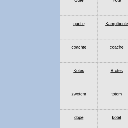
Gote
Fote
quotle
Kampfboote
coachte
coache
Kotes
Brotes
zwotem
totem
dope
kotet