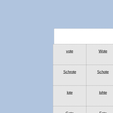
vote
Wote
Schrote
Schote
lote
lohte