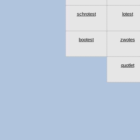
schrotest
lotest
bootest
zwotes
quotlet