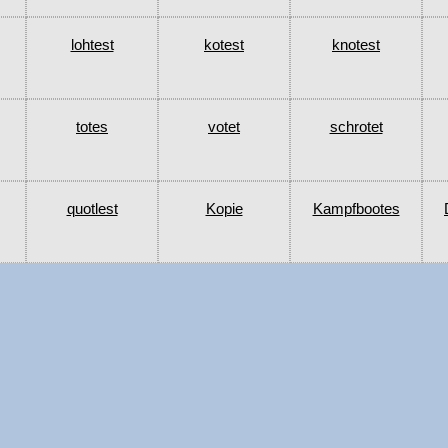
lohtest
kotest
knotest
totes
votet
schrotet
quotlest
Kopie
Kampfbootes