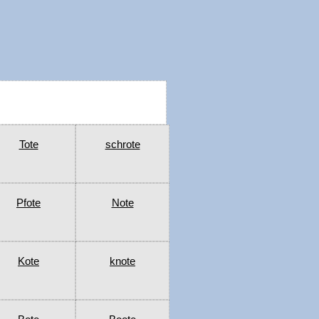
Tote
schrote
Pfote
Note
Kote
knote