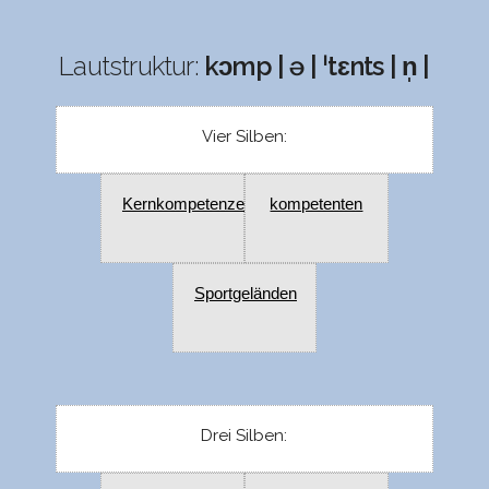
Lautstruktur:
kɔmp | ə | ˈtɛnts | n̩ |
Vier Silben:
Kernkompetenzen
kompetenten
Sportgeländen
Drei Silben: