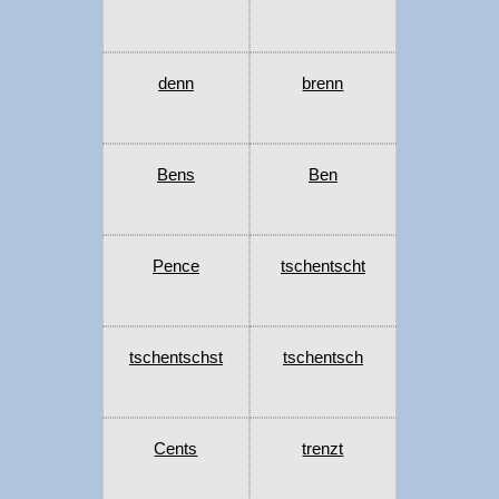
denn
brenn
Bens
Ben
Pence
tschentscht
tschentschst
tschentsch
Cents
trenzt