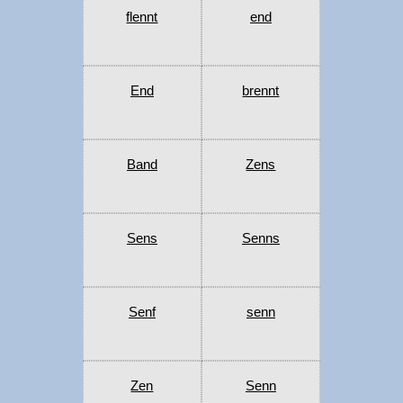
flennt
end
End
brennt
Band
Zens
Sens
Senns
Senf
senn
Zen
Senn