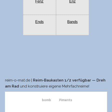
Fenz
Enz
Ends
Bands
reim-o-mat.de |
Reim-Baukasten 1/2 verfügbar — Dreh
Pomp
Piment
am Rad
und konstruiere eigene Mehrfachreime!
bomb
Piments