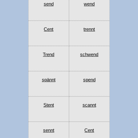
send
wend
Cent
trennt
Trend
schwend
spännt
spend
Stent
scannt
sennt
Cent