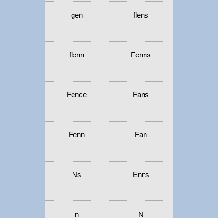
gen
flens
flenn
Fenns
Fence
Fans
Fenn
Fan
Ns
Enns
n
N