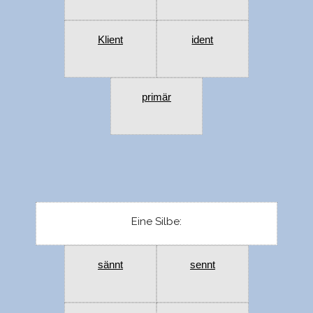
Klient
ident
primär
Eine Silbe:
sännt
sennt