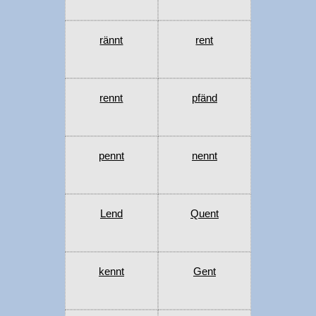
rännt
rent
rennt
pfänd
pennt
nennt
Lend
Quent
kennt
Gent