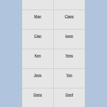
Man
Clans
Clan
kenn
Ken
Yens
Jens
Yen
Gens
Genf