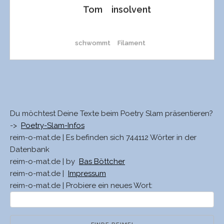
Tom
insolvent
schwommt
Filament
schwomm
Trient
ROMs
Event
Du möchtest Deine Texte beim Poetry Slam präsentieren?
->
Poetry-Slam-Infos
reim-o-mat.de | Es befinden sich 744112 Wörter in der
Rom
Trient
Datenbank
reim-o-mat.de | by
Bas Böttcher
reim-o-mat.de |
Impressum
ROM
Pönitent
reim-o-mat.de | Probiere ein neues Wort:
omg
Klient