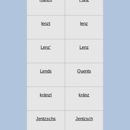
lenzt
lenz
Lenz’
Lenz
Lends
Quents
kränzt
kränz
Jentzschs
Jentzsch