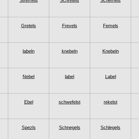
Stremels
Schretels
Schemels
Gretels
Frevels
Femels
labeln
knebeln
Knebeln
Nebel
label
Label
Ebel
schwefelst
rekelst
Spezls
Schnegels
Schlegels