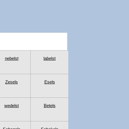
nebelst
labelst
Zesels
Esels
wedelst
Betels