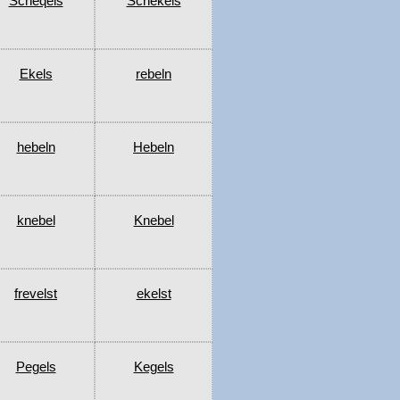
Scheqels
Schekels
Ekels
rebeln
hebeln
Hebeln
knebel
Knebel
frevelst
ekelst
Pegels
Kegels