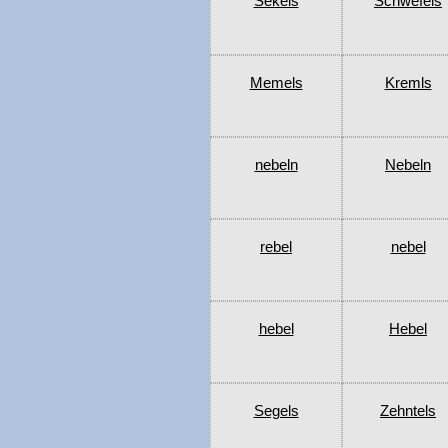
Sekels
Schwefels
Memels
Kremls
nebeln
Nebeln
rebel
nebel
hebel
Hebel
Segels
Zehntels