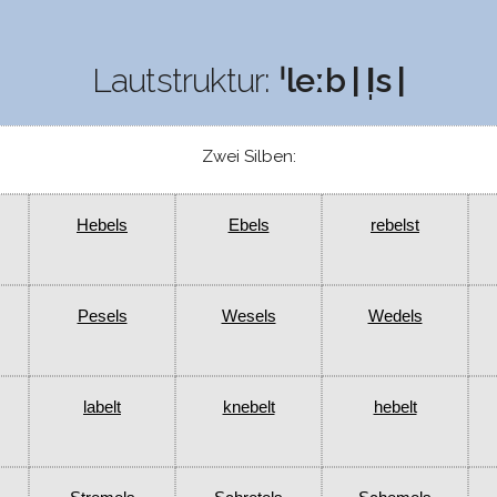
Lautstruktur:
ˈleːb | l̩s |
Zwei Silben:
Hebels
Ebels
rebelst
Pesels
Wesels
Wedels
labelt
knebelt
hebelt