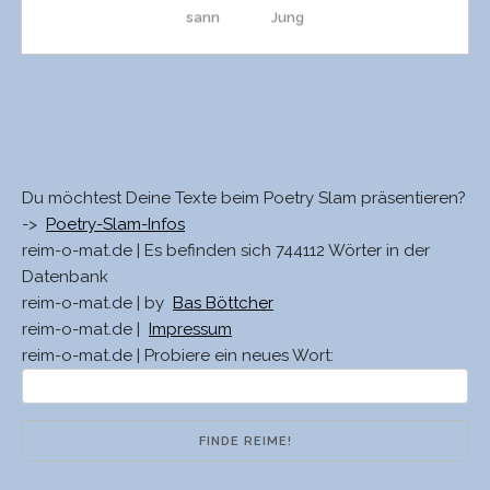
sann
Jung
wand
Dung
Want
Sunks
Du möchtest Deine Texte beim Poetry Slam präsentieren?
->
Poetry-Slam-Infos
Wand
Sunk
reim-o-mat.de | Es befinden sich 744112 Wörter in der
Datenbank
reim-o-mat.de | by
Bas Böttcher
wann
unkt
reim-o-mat.de |
Impressum
reim-o-mat.de | Probiere ein neues Wort:
Chan
unkst
trans
unk