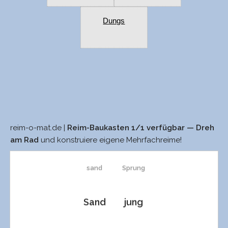
Dungs
reim-o-mat.de |
Reim-Baukasten 1/1 verfügbar — Dreh
sannt
Schwung
am Rad
und konstruiere eigene Mehrfachreime!
sand
Sprung
Sand
jung