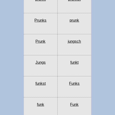
Prunks
prunk
Prunk
jungsch
Jungs
funkt
funkst
Funks
funk
Funk