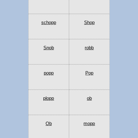
schopp
Shop
Snob
robb
popp
Pop
plopp
ob
Ob
mopp