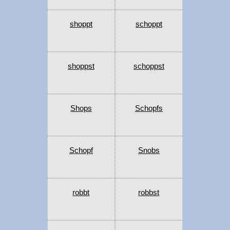
shoppt
schoppt
shoppst
schoppst
Shops
Schopfs
Schopf
Snobs
robbt
robbst