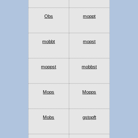
Obs
moppt
mobbt
mopst
moppst
mobbst
Mops
Mopps
Mobs
gstopft