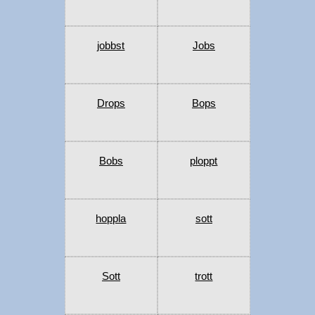
jobbst
Jobs
Drops
Bops
Bobs
ploppt
hoppla
sott
Sott
trott