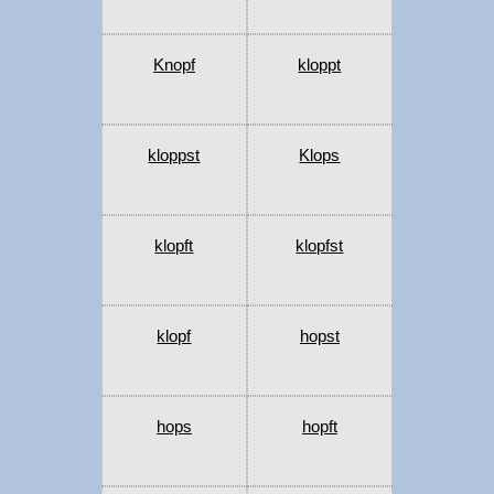
Knopf
kloppt
kloppst
Klops
klopft
klopfst
klopf
hopst
hops
hopft