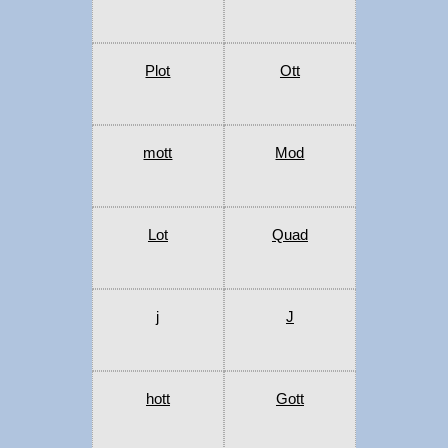
Plot
Ott
mott
Mod
Lot
Quad
j
J
hott
Gott