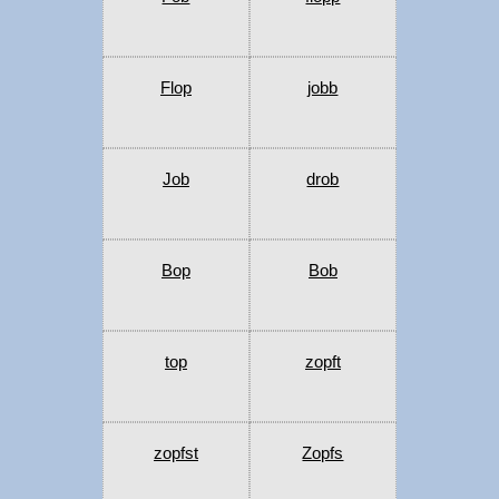
Flop
jobb
Job
drob
Bop
Bob
top
zopft
zopfst
Zopfs