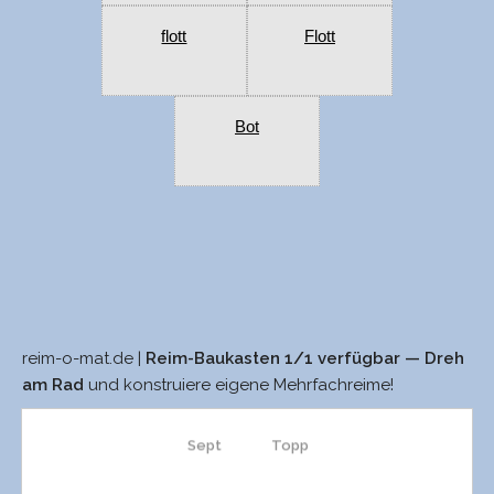
flott
Flott
Bot
reim-o-mat.de |
Reim-Baukasten 1/1 verfügbar — Dreh
zappt
topp
am Rad
und konstruiere eigene Mehrfachreime!
Sept
Topp