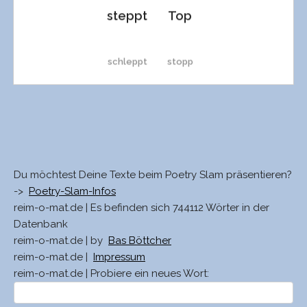
steppt
Top
schleppt
stopp
scheppt
Stopp
rappt
shopp
Du möchtest Deine Texte beim Poetry Slam präsentieren?
->
Poetry-Slam-Infos
preppt
schopp
reim-o-mat.de | Es befinden sich 744112 Wörter in der
Datenbank
reim-o-mat.de | by
Bas Böttcher
neppt
Shop
reim-o-mat.de |
Impressum
reim-o-mat.de | Probiere ein neues Wort:
mappt
Snob