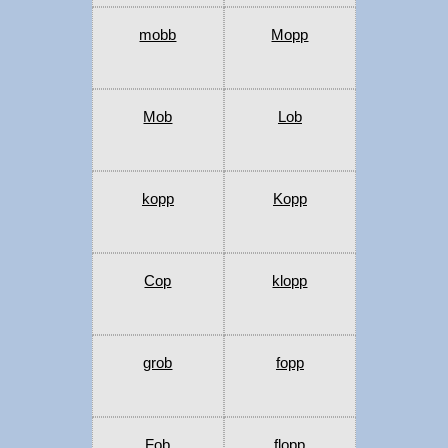
mobb
Mopp
Mob
Lob
kopp
Kopp
Cop
klopp
grob
fopp
Fob
flopp