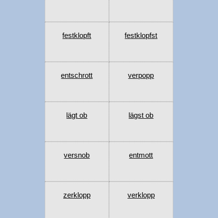
festklopft
festklopfst
entschrott
verpopp
lägt ob
lägst ob
versnob
entmott
zerklopp
verklopp