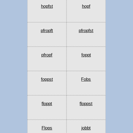
hopfst
hopf
pfropft
pfropfst
pfropf
foppt
foppst
Fobs
floppt
floppst
Flops
jobbt