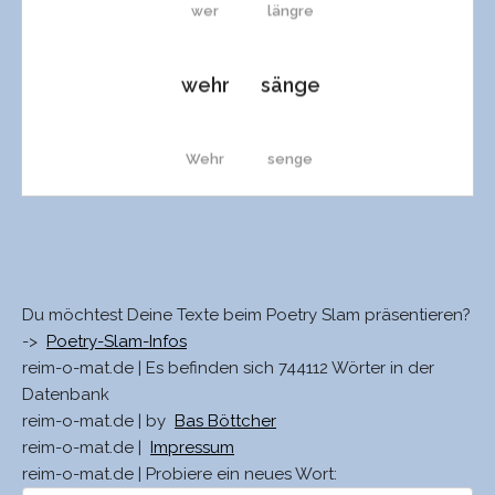
wer
längre
wehr
sänge
Wehr
senge
zehr
Sänge
Zer
Senge
Du möchtest Deine Texte beim Poetry Slam präsentieren?
->
Poetry-Slam-Infos
reim-o-mat.de | Es befinden sich 744112 Wörter in der
Cer
wränge
Datenbank
reim-o-mat.de | by
Bas Böttcher
reim-o-mat.de |
Impressum
teer
zwänge
reim-o-mat.de | Probiere ein neues Wort: