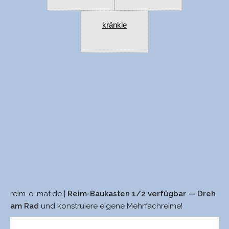
kränkle
reim-o-mat.de |
Reim-Baukasten 1/2 verfügbar — Dreh
sehr
schwängre
am Rad
und konstruiere eigene Mehrfachreime!