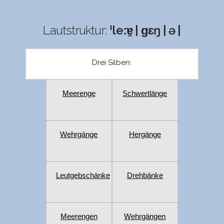
Lautstruktur:
ˈleːɐ̯ | ɡɛŋ | ə |
Drei Silben:
Meerenge
Schwertlänge
Wehrgänge
Hergänge
Leutgebschänke
Drehbänke
Meerengen
Wehrgängen