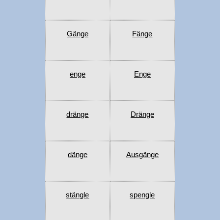
Gänge
Fänge
enge
Enge
dränge
Dränge
dänge
Ausgänge
stängle
spengle