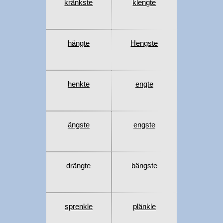
kränkste
klengte
hängte
Hengste
henkte
engte
ängste
engste
drängte
bängste
sprenkle
plänkle