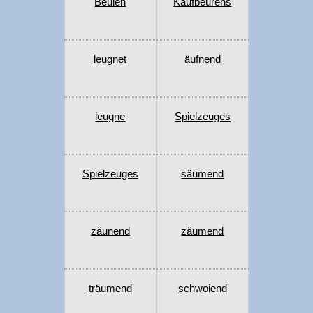
Beulen
Kaufbeurens
leugnet
äufnend
leugne
Spielzeuges
Spielzeuges
säumend
zäunend
zäumend
träumend
schwoiend