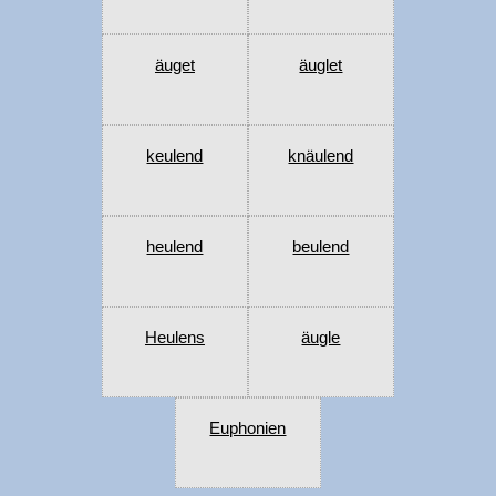
äuget
äuglet
keulend
knäulend
heulend
beulend
Heulens
äugle
Euphonien