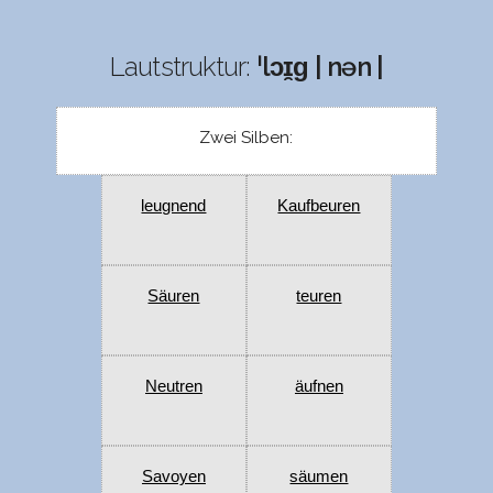
Lautstruktur:
ˈlɔɪ̯ɡ | nən |
Zwei Silben:
leugnend
Kaufbeuren
Säuren
teuren
Neutren
äufnen
Savoyen
säumen