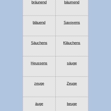
bräunend
bäumend
bläuend
Savoyens
Säuchens
Kläuchens
Heussens
säuge
zeuge
Zeuge
äuge
beuge