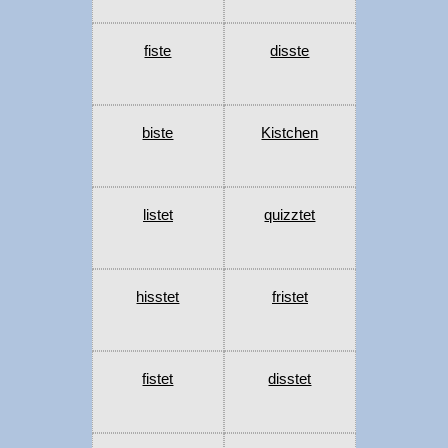
fiste
disste
biste
Kistchen
listet
quizztet
hisstet
fristet
fistet
disstet