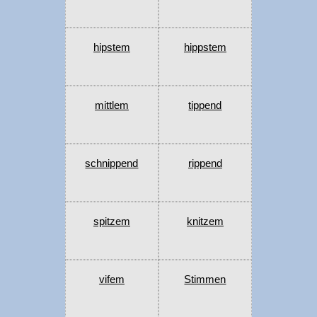
hipstem
hippstem
mittlem
tippend
schnippend
rippend
spitzem
knitzem
vifem
Stimmen