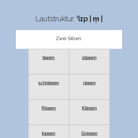
Lautstruktur:
ˈlɪp | m̩ |
Zwei Silben:
tippen
stippen
schnippen
rippen
Rippen
Klippen
kippen
Grippen