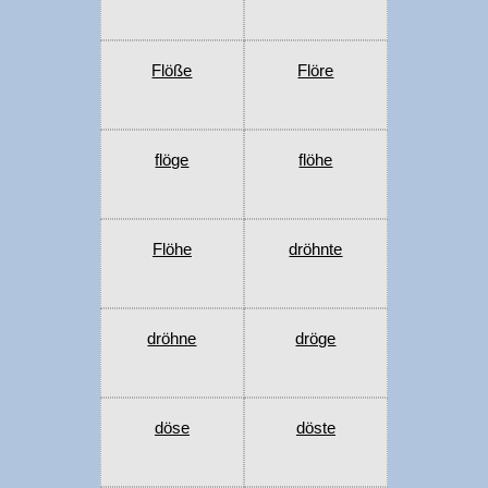
Flöße
Flöre
flöge
flöhe
Flöhe
dröhnte
dröhne
dröge
döse
döste