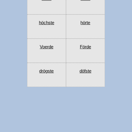
höchste
hörte
Voerde
Förde
drögste
döfste