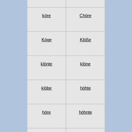
köre
Chöre
Köge
Klöße
klönte
klöne
klöbe
höhte
höre
höhnte