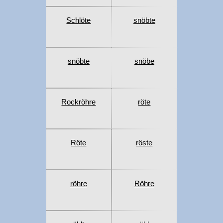
Schlöte
snöbte
snöbte
snöbe
Rockröhre
röte
Röte
röste
röhre
Röhre