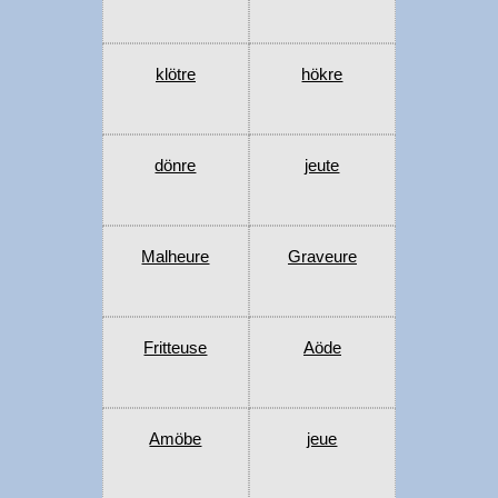
klötre
hökre
dönre
jeute
Malheure
Graveure
Fritteuse
Aöde
Amöbe
jeue