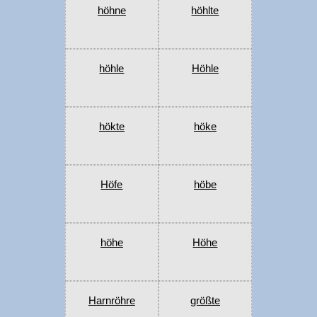
höhne
höhlte
höhle
Höhle
hökte
höke
Höfe
höbe
höhe
Höhe
Harnröhre
größte