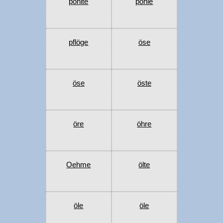
pöhlte
pöhle
pflöge
öse
öse
öste
öre
öhre
Oehme
ölte
öle
öle