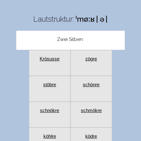
Lautstruktur:
ˈmøːʁ | ə |
Zwei Silben:
Krösusse
zögre
stöbre
schönre
schnökre
schmökre
köhlre
ködre