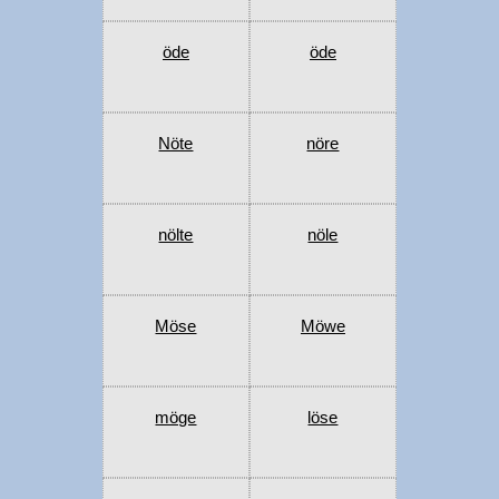
öde
öde
Nöte
nöre
nölte
nöle
Möse
Möwe
möge
löse