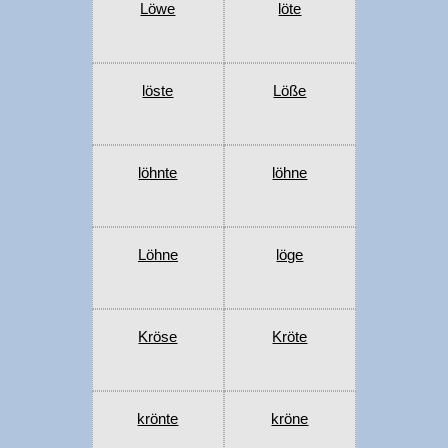
Löwe
löte
löste
Löße
löhnte
löhne
Löhne
löge
Kröse
Kröte
krönte
kröne