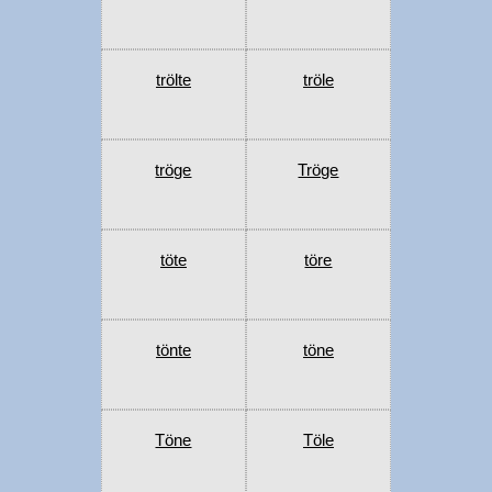
trölte
tröle
tröge
Tröge
töte
töre
tönte
töne
Töne
Töle