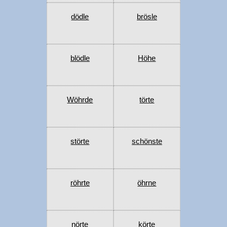
dödle
brösle
blödle
Höhe
Wöhrde
törte
störte
schönste
röhrte
öhrne
nörte
körte