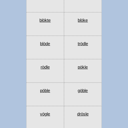
blökte
blöke
blöde
trödle
rödle
pökle
pöble
göble
vögle
drösle