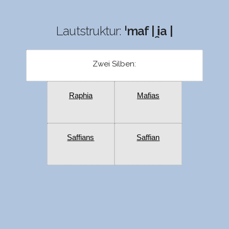
Lautstruktur:
ˈmaf | i̯a |
Zwei Silben:
Raphia
Mafias
Saffians
Saffian