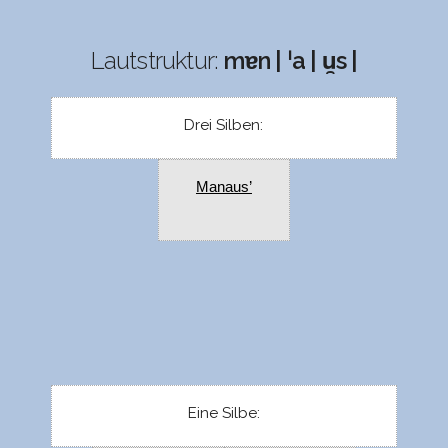
Lautstruktur:
mɐn | ˈa | u̯s |
Drei Silben:
Manaus’
Eine Silbe: