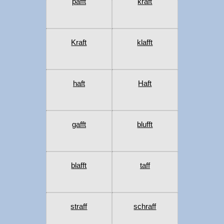
pafft
kraft
Kraft
klafft
haft
Haft
gafft
blufft
blafft
taff
straff
schraff