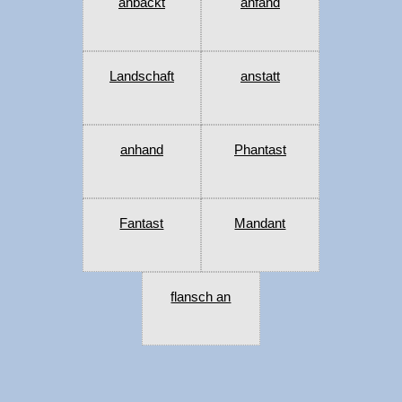
anbackt
anfand
Landschaft
anstatt
anhand
Phantast
Fantast
Mandant
flansch an