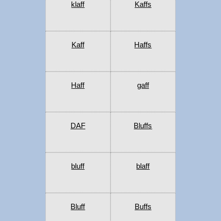
klaff
Kaffs
Kaff
Haffs
Haff
gaff
DAF
Bluffs
bluff
blaff
Bluff
Buffs