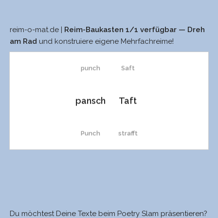
reim-o-mat.de |
Reim-Baukasten 1/1 verfügbar — Dreh
plansch
saft
am Rad
und konstruiere eigene Mehrfachreime!
punch
Saft
pansch
Taft
Punch
strafft
mansch
schrafft
Lunch
schafft
Du möchtest Deine Texte beim Poetry Slam präsentieren?