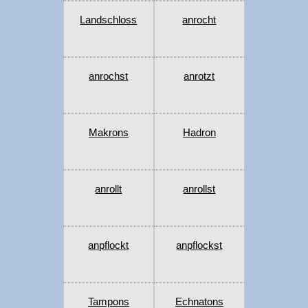
Landschloss
anrocht
anrochst
anrotzt
Makrons
Hadron
anrollt
anrollst
anpflockt
anpflockst
Tampons
Echnatons