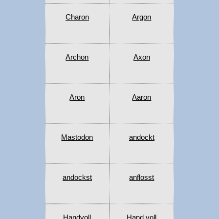
Charon
Argon
Archon
Axon
Aron
Aaron
Mastodon
andockt
andockst
anflosst
Handvoll
Hand voll