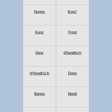
Nonns
Konz’
Konz
Front
Vons
d’hondtsch
d’Hondt’sch
Dons
Bonns
blond