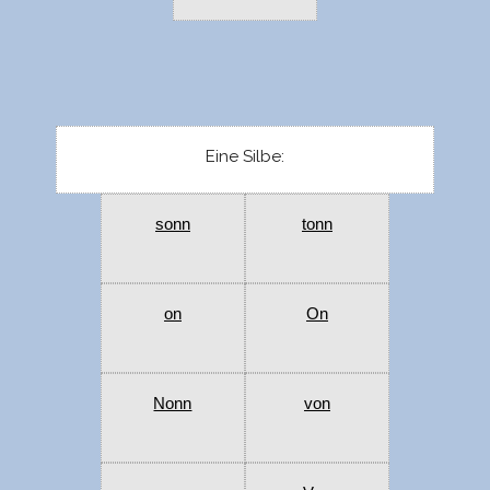
Eine Silbe:
sonn
tonn
on
On
Nonn
von