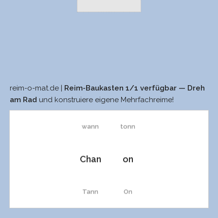
reim-o-mat.de |
Reim-Baukasten 1/1 verfügbar — Dreh
sann
sonn
am Rad
und konstruiere eigene Mehrfachreime!
wann
tonn
Chan
on
Tann
On