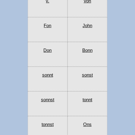
v.
Von
Fon
John
Don
Bonn
sonnt
sonst
sonnst
tonnt
tonnst
Ons