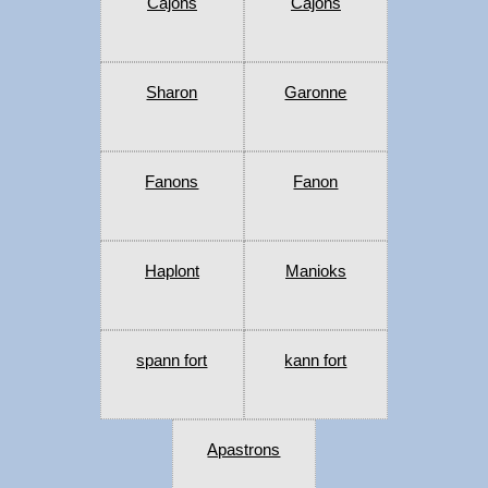
Cajóns
Cajons
Sharon
Garonne
Fanons
Fanon
Haplont
Manioks
spann fort
kann fort
Apastrons