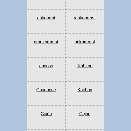
ankommt
rankommst
drankommst
ankommst
angoss
Trabzon
Chaconne
Kachon
Cajón
Cajon