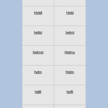
Heldt
Held
hellst
helmt
helmst
Helms
helm
Helm
hälft
helft