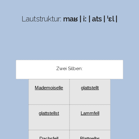
Lautstruktur:
maʁ | iː | ats | ˈɛl |
Zwei Silben:
Mademoiselle
glattstellt
glattstellst
Lammfell
Dachsfell
Blattgelbs