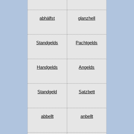
abhälfst
glanzhell
Standgelds
Pachtgelds
Handgelds
Angelds
Standgeld
Satzbett
abbellt
anbellt