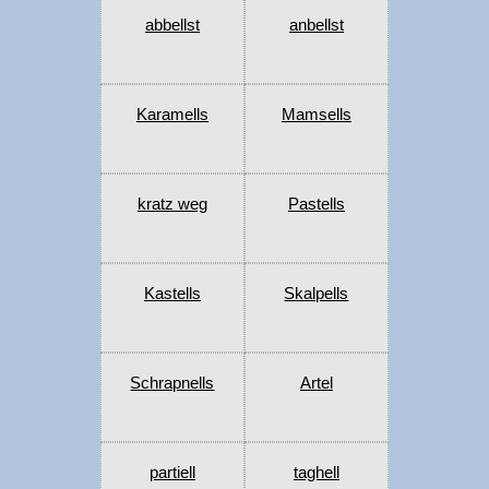
abbellst
anbellst
Karamells
Mamsells
kratz weg
Pastells
Kastells
Skalpells
Schrapnells
Artel
partiell
taghell