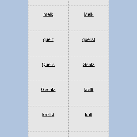
melk
Melk
quellt
quellst
Quells
Gsälz
Gesälz
krellt
krellst
kält