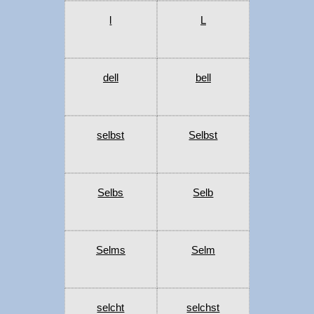
l
L
dell
bell
selbst
Selbst
Selbs
Selb
Selms
Selm
selcht
selchst