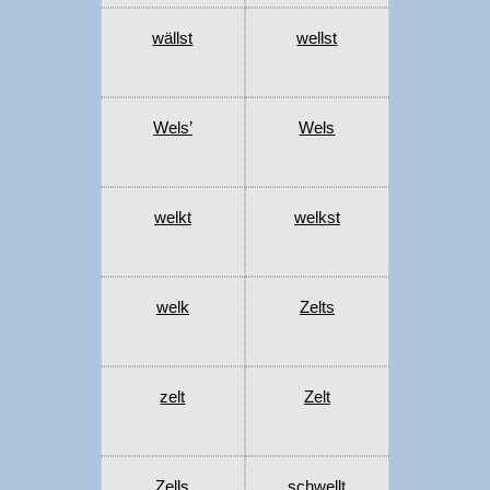
wällst
wellst
Wels’
Wels
welkt
welkst
welk
Zelts
zelt
Zelt
Zells
schwellt