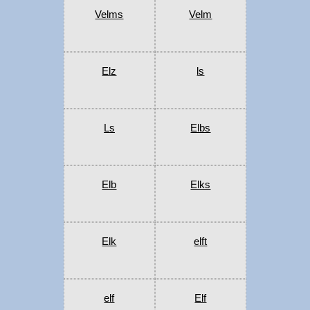
Velms
Velm
Elz
ls
Ls
Elbs
Elb
Elks
Elk
elft
elf
Elf