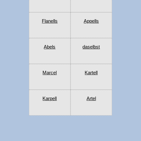
Flanells
Appells
Abels
daselbst
Marcel
Kartell
Karpell
Artel