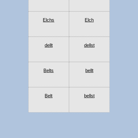
Elchs
Elch
dellt
dellst
Belts
bellt
Belt
bellst