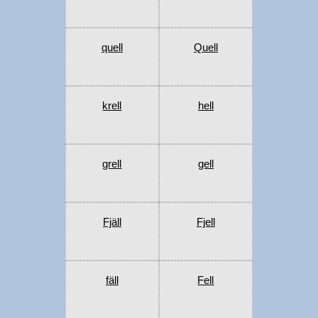
quell
Quell
krell
hell
grell
gell
Fjäll
Fjell
fäll
Fell