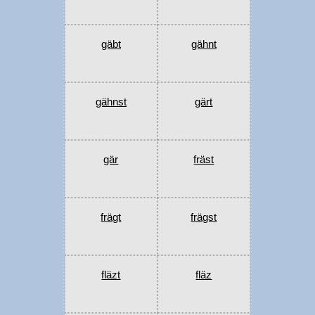
gäbt
gähnt
gähnst
gärt
gär
fräst
frägt
frägst
fläzt
fläz