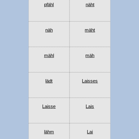
pfähl
näht
näh
mäht
mähl
mäh
lädt
Laisses
Laisse
Lais
lähm
Lai