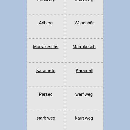
Arlberg
Waschbär
Marrakeschs
Marrakesch
Karamells
Karamell
Parsec
warf weg
starb weg
karrt weg