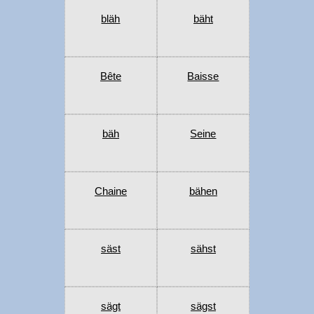
bläh
bäht
Bête
Baisse
bäh
Seine
Chaine
bähen
säst
sähst
sägt
sägst