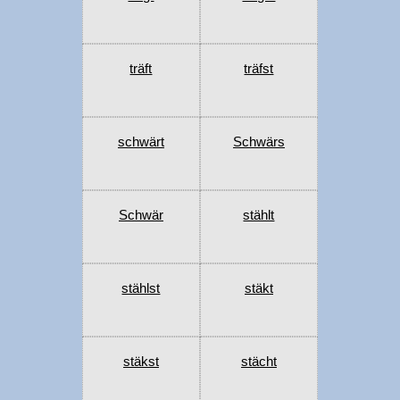
träft
träfst
schwärt
Schwärs
Schwär
stählt
stählst
stäkt
stäkst
stächt