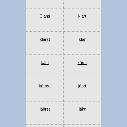
Clans
klärt
klärst
klär
käst
kämt
kämst
jährt
jährst
jähr