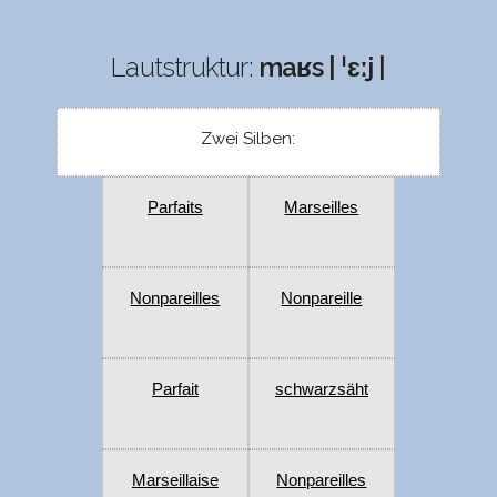
Lautstruktur:
maʁs | ˈɛːj |
Zwei Silben:
Parfaits
Marseilles
Nonpareilles
Nonpareille
Parfait
schwarzsäht
Marseillaise
Nonpareilles