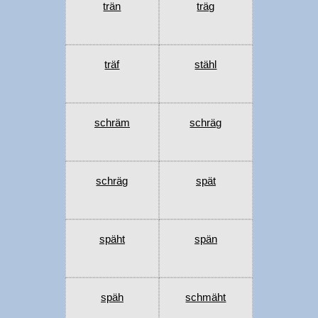
trän
träg
träf
stähl
schräm
schräg
schräg
spät
späht
spän
späh
schmäht