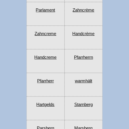
Parlament
Zahncrème
Zahncreme
Handcrème
Handcreme
Pfarrherrn
Pfarrherr
warmhält
Hartgelds
Starnberg
Parsberg
Marsberg