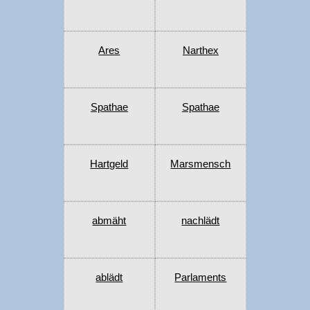
Ares
Narthex
Spathae
Spathae
Hartgeld
Marsmensch
abmäht
nachlädt
ablädt
Parlaments