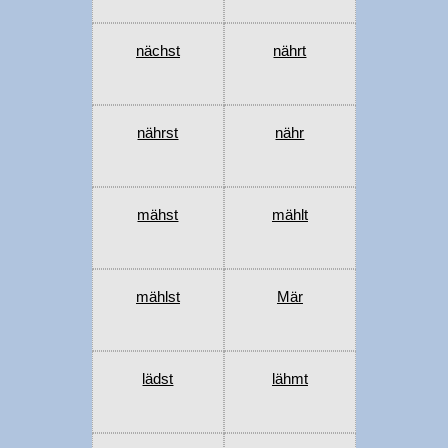
nächst
nährt
nährst
nähr
mähst
mählt
mählst
Mär
lädst
lähmt