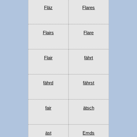
Fläz
Flares
Flairs
Flare
Flair
fährt
fährd
fährst
fair
ätsch
äst
Emds