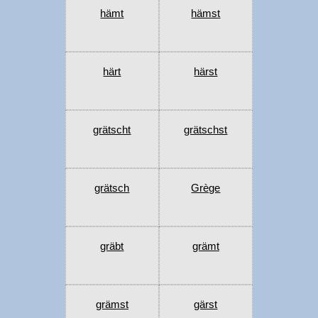
hämt
hämst
härt
härst
grätscht
grätschst
grätsch
Grège
gräbt
grämt
grämst
gärst