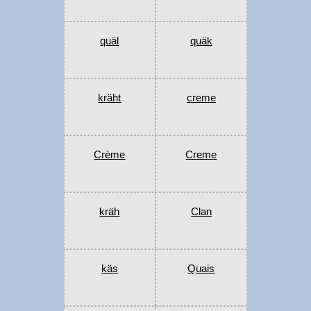
quäl
quäk
kräht
creme
Crème
Creme
kräh
Clan
käs
Quais