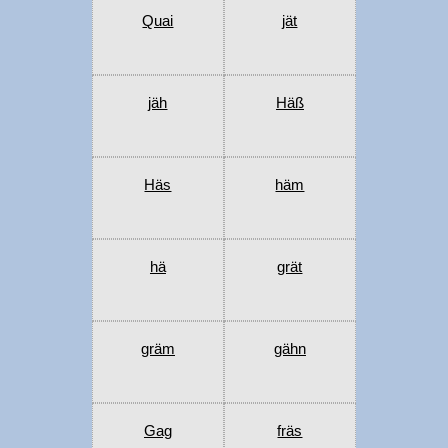
Quai
jät
jäh
Häß
Häs
häm
hä
grät
gräm
gähn
Gag
fräs