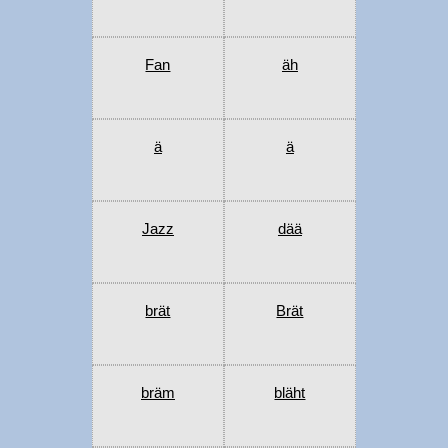
Fan
äh
ä
ä
Jazz
dää
brät
Brät
bräm
bläht