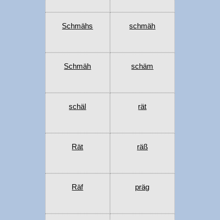
Schmähs
schmäh
Schmäh
schäm
schäl
rät
Rät
räß
Räf
präg