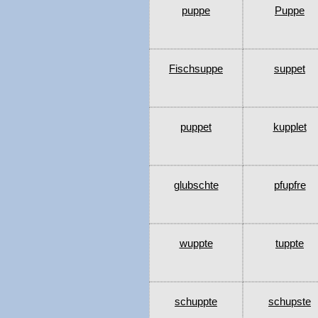
puppe
Puppe
Fischsuppe
suppet
puppet
kupplet
glubschte
pfupfre
wuppte
tuppte
schuppte
schupste