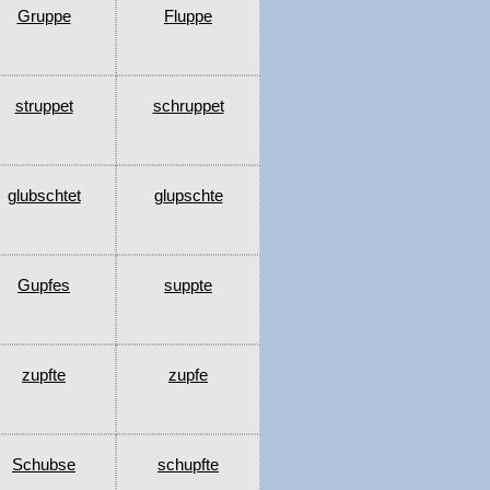
Gruppe
Fluppe
struppet
schruppet
glubschtet
glupschte
Gupfes
suppte
zupfte
zupfe
Schubse
schupfte