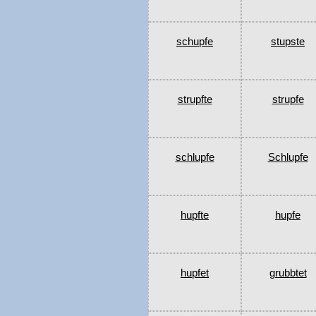
schupfe
stupste
strupfte
strupfe
schlupfe
Schlupfe
hupfte
hupfe
hupfet
grubbtet