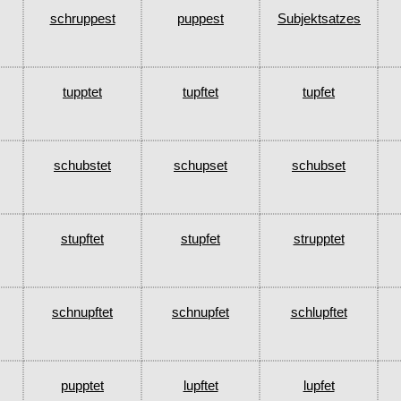
schruppest
puppest
Subjektsatzes
tupptet
tupftet
tupfet
schubstet
schupset
schubset
stupftet
stupfet
strupptet
schnupftet
schnupfet
schlupftet
pupptet
lupftet
lupfet