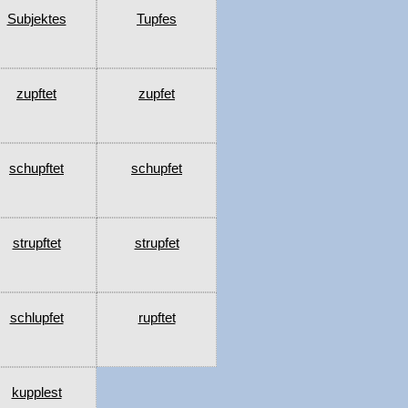
Subjektes
Tupfes
zupftet
zupfet
schupftet
schupfet
strupftet
strupfet
schlupfet
rupftet
kupplest