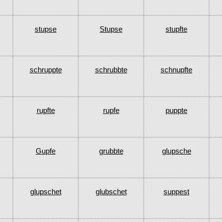
stupse
Stupse
stupfte
schruppte
schrubbte
schnupfte
rupfte
rupfe
puppte
Gupfe
grubbte
glupsche
glupschet
glubschet
suppest