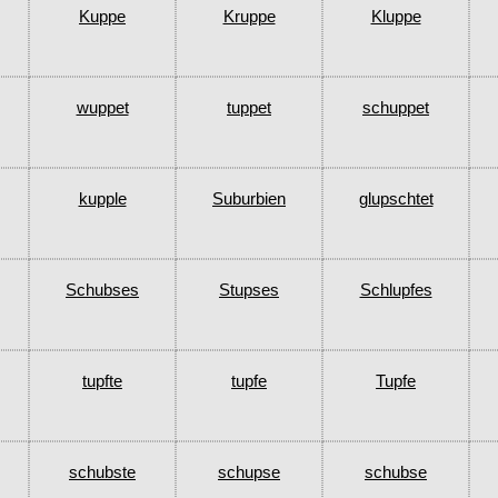
Kuppe
Kruppe
Kluppe
wuppet
tuppet
schuppet
kupple
Suburbien
glupschtet
Schubses
Stupses
Schlupfes
tupfte
tupfe
Tupfe
schubste
schupse
schubse