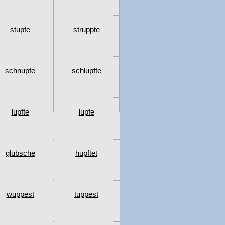
stupfe
struppte
schnupfe
schlupfte
lupfte
lupfe
glubsche
hupftet
wuppest
tuppest