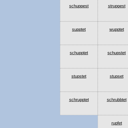
schuppest
struppest
supptet
wupptet
schupptet
schupstet
stupstet
stupset
schrupptet
schrubbtet
rupfet