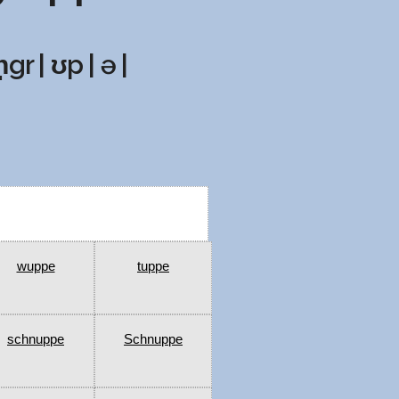
̩gr | ʊp | ə |
wuppe
tuppe
schnuppe
Schnuppe