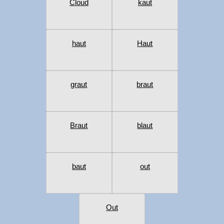
Cloud
kaut
haut
Haut
graut
braut
Braut
blaut
baut
out
Out