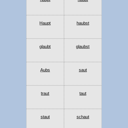
Haupt
haubst
glaubt
glaubst
Aubs
saut
traut
taut
staut
schaut