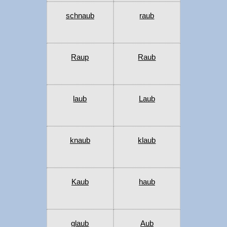
schnaub
raub
Raup
Raub
laub
Laub
knaub
klaub
Kaub
haub
glaub
Aub