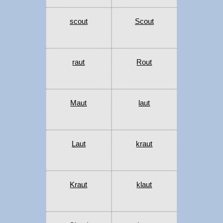
scout
Scout
raut
Rout
Maut
laut
Laut
kraut
Kraut
klaut