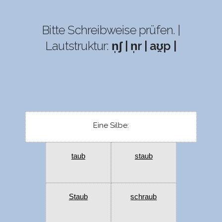
Bitte Schreibweise prüfen. |
Lautstruktur:
n̩ʃ | n̩r | aʊ̯p |
Eine Silbe:
taub
staub
Staub
schraub