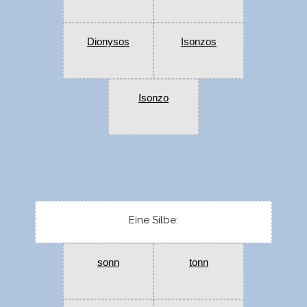
Dionysos
Isonzos
Isonzo
Eine Silbe:
sonn
tonn