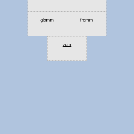
glomm
fromm
vom