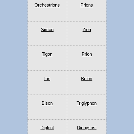
Orchestrions
Prions
Simon
Zion
Tigon
Prion
Ion
Brilon
Bison
Triglyphon
Diplont
Dionysos’