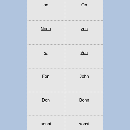
on
On
Nonn
von
v.
Von
Fon
John
Don
Bonn
sonnt
sonst