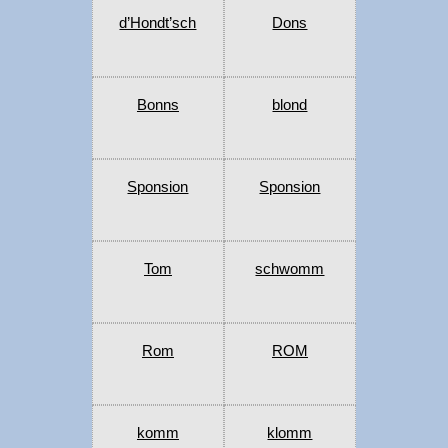
d’Hondt’sch
Dons
Bonns
blond
Sponsion
Sponsion
Tom
schwomm
Rom
ROM
komm
klomm