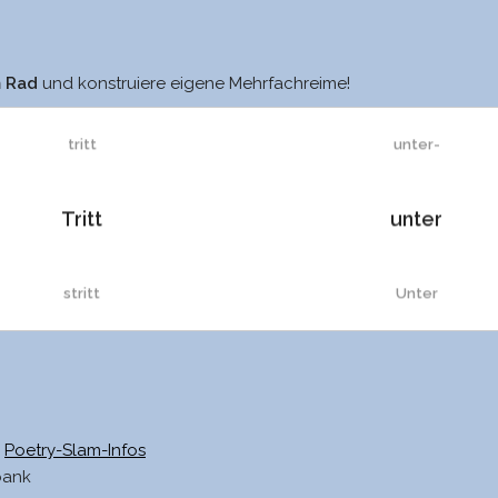
sitt
unter-
m Rad
und konstruiere eigene Mehrfachreime!
tritt
unter-
Tritt
unter
stritt
Unter
schritt
runter
Schritt
munter
Poetry-Slam-Infos
bank