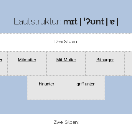
Lautstruktur:
mɪt | ˈʔʊnt | ɐ |
Drei Silben:
er
Mitmutter
Mit-Mutter
Bitburger
hinunter
griff unter
Zwei Silben: