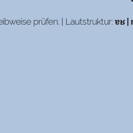
eibweise prüfen. | Lautstruktur:
ɐʁ | n