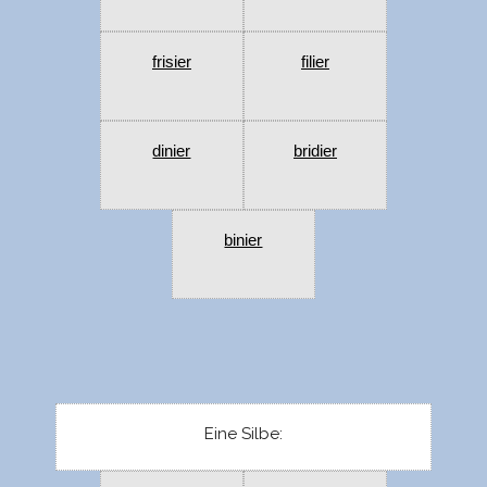
frisier
filier
dinier
bridier
binier
Eine Silbe: