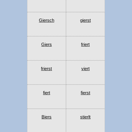
Giersch
gierst
Giers
friert
frierst
viert
fiert
fierst
Biers
stierlt