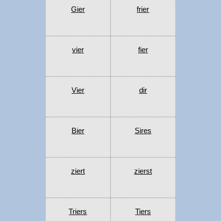
Gier
frier
vier
fier
Vier
dir
Bier
Sires
ziert
zierst
Triers
Tiers