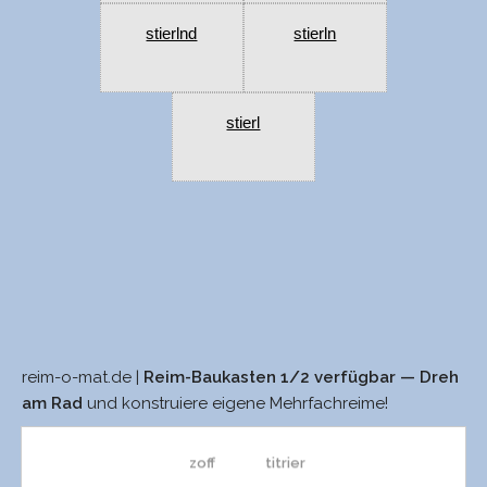
stierlnd
stierln
stierl
reim-o-mat.de |
Reim-Baukasten 1/2 verfügbar — Dreh
soff
vibrier
am Rad
und konstruiere eigene Mehrfachreime!
zoff
titrier