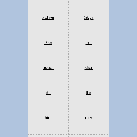
schier
Skyr
Pier
mir
queer
klier
ihr
Ihr
hier
gier