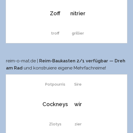
Zoff
nitrier
troff
grillier
toff
silier
reim-o-mat.de |
Reim-Baukasten 2/1 verfügbar — Dreh
Softies
sier
am Rad
und konstruiere eigene Mehrfachreime!
Stoff
visier
Potpourris
Sire
schroff
Visier
Cockneys
wir
schloff
vidier
Zlotys
zier
Pskow
zitier