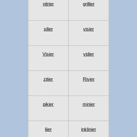
nitrier
grillier
silier
visier
Visier
vidier
zitier
Rivier
pikier
minier
liier
inklinier