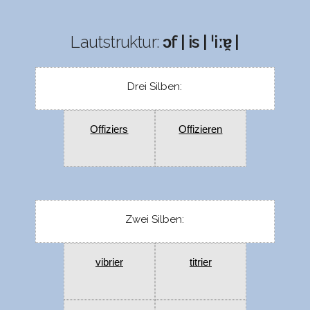
Lautstruktur:
ɔf | is | ˈiːɐ̯ |
Drei Silben:
Offiziers
Offizieren
Zwei Silben:
vibrier
titrier